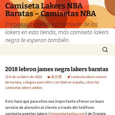
Camiseta Lakers NBA
Baratas – Camisetas NBA
Encontrarás todas las camiseta de los
lakers en esta tienda, más camiseta lakers
negra te esperan también.
Saltar
Buscar:
al
contenido
2018 lebron james negra lakers baratas
8 de octubre de 2020
未分类
camiseta lakers menos
de europa
,
colegios para niños con tdah en españa
,
cómo las
camisetas lakers adidas
Esto hace que para ellos sea importante ofrecer un buen
servicio de atención al cliente a través del teléfono
camiseta angeles lakers (
micamisetanba.com
) de Orange.