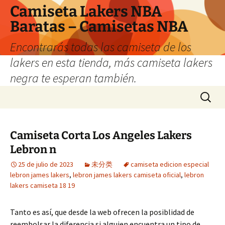
Camiseta Lakers NBA
Baratas – Camisetas NBA
Encontrarás todas las camiseta de los
lakers en esta tienda, más camiseta lakers
negra te esperan también.
Saltar
Buscar:
al
contenido
Camiseta Corta Los Angeles Lakers
Lebron n
25 de julio de 2023
未分类
camiseta edicion especial
lebron james lakers
,
lebron james lakers camiseta oficial
,
lebron
lakers camiseta 18 19
Tanto es así, que desde la web ofrecen la posiblidad de
reembolsar la diferencia si alguien encuentra un tipo de