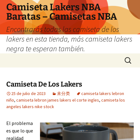
Camiseta Lakers NBA
Baratas – Camisetas NBA
Encontrarás todas las camiseta de los
lakers en esta tienda, más camiseta lakers
negra te esperan también.
Saltar
Buscar:
al
contenido
Camiseta De Los Lakers
25 de julio de 2023
未分类
camiseta lakers lebron
niño
,
camiseta lebron james lakers el corte ingles
,
camiseta los
angeles lakers nike stock
El problema
es que lo que
realidad