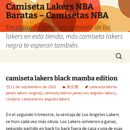
Camiseta Lakers NBA
Baratas – Camisetas NBA
Encontrarás todas las camiseta de los
lakers en esta tienda, más camiseta lakers
negra te esperan también.
Saltar
Buscar:
al
contenido
camiseta lakers black mamba edition
12 de septiembre de 2023
未分类
camiseta lebron
james lakers original
,
camiseta lebron james los angeles lakers
,
comprar camiseta los angeles lakers
En el segundo trimestre, la ventaja de Los Angeles Lakers
se hizo cada vez más obvia. Los Lakers volvieron a ganar,
segundo partido en back to back fuera de casa y una de esas