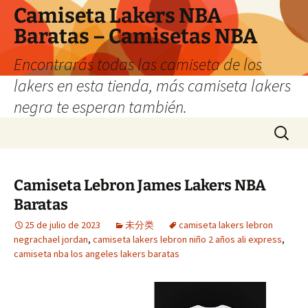
Camiseta Lakers NBA
Baratas – Camisetas NBA
Encontrarás todas las camiseta de los
lakers en esta tienda, más camiseta lakers
negra te esperan también.
Saltar
Buscar:
al
contenido
Camiseta Lebron James Lakers NBA
Baratas
25 de julio de 2023
未分类
camiseta lakers lebron
negrachael jordan
,
camiseta lakers lebron niño 2 años ali express
,
camiseta nba los angeles lakers baratas