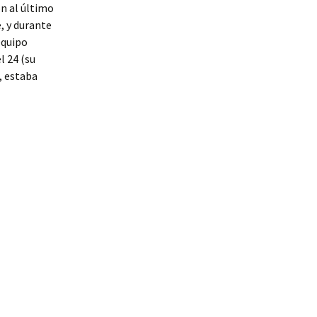
n al último
, y durante
equipo
l 24 (su
, estaba