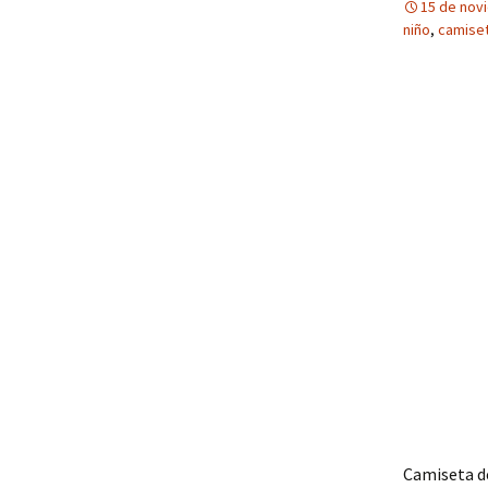
15 de nov
niño
,
camiset
Camiseta de