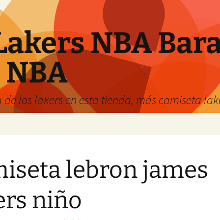
Lakers NBA Bara
s NBA
 de los lakers en esta tienda, más camiseta la
iseta lebron james
ers niño