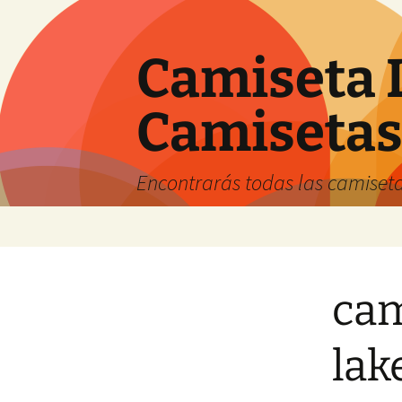
Camiseta 
Camiseta
Encontrarás todas las camiseta
Saltar
al
contenido
cam
lak