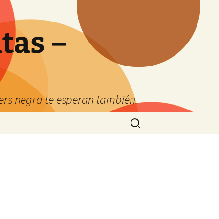
tas –
kers negra te esperan también.
Buscar: