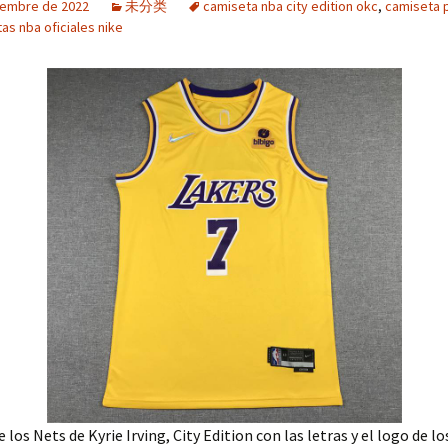
iembre de 2022
未分类
camiseta nba city edition okc
,
camiseta 
as nba oficiales nike
 los Nets de Kyrie Irving, City Edition con las letras y el logo de l