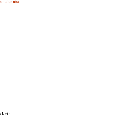
pantalon nba
os Nets