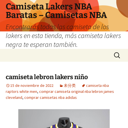
Camiseta Lakers NBA
Baratas – Camisetas NBA
Encontrarás todas las camiseta de los
lakers en esta tienda, más camiseta lakers
negra te esperan también.
Saltar
Buscar:
al
contenido
camiseta lebron lakers niño
15 de noviembre de 2022
未分类
camiseta nba
raptors white men
,
comprar camiseta original nba lebron james
cleveland
,
comprar camisetas nba adidas