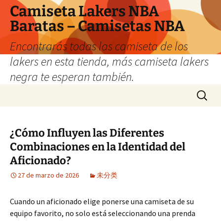
Camiseta Lakers NBA
Baratas – Camisetas NBA
Encontrarás todas las camiseta de los
lakers en esta tienda, más camiseta lakers
negra te esperan también.
Saltar
Buscar:
al
contenido
¿Cómo Influyen las Diferentes
Combinaciones en la Identidad del
Aficionado?
27 de marzo de 2026
未分类
Cuando un aficionado elige ponerse una camiseta de su
equipo favorito, no solo está seleccionando una prenda