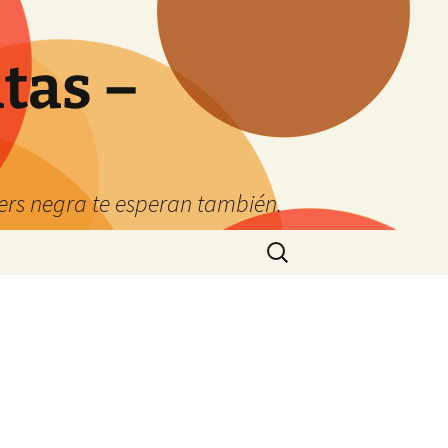
tas –
kers negra te esperan también.
Buscar: