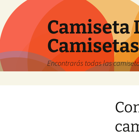
Camiseta 
Camiseta
Encontrarás todas las camiseta
Saltar
al
contenido
Com
cam