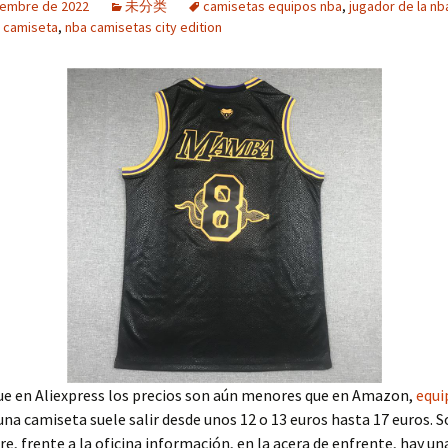
iembre de 2022
未分类
camisetas equipos nba
,
jugador de la nb
 camiseta
,
nba camisetas city edition
ue en Aliexpress los precios son aún menores que en Amazon,
equi
una camiseta suele salir desde unos 12 o 13 euros hasta 17 euros. S
e, frente a la oficina información, en la acera de enfrente, hay un