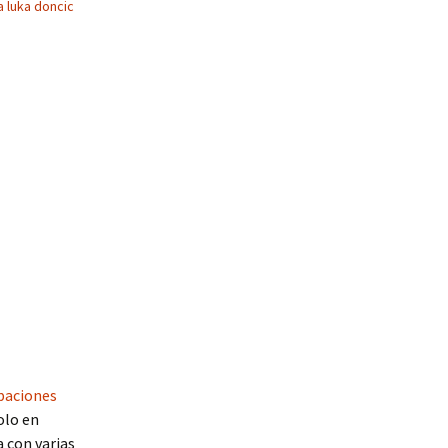
a luka doncic
paciones
olo en
a con varias