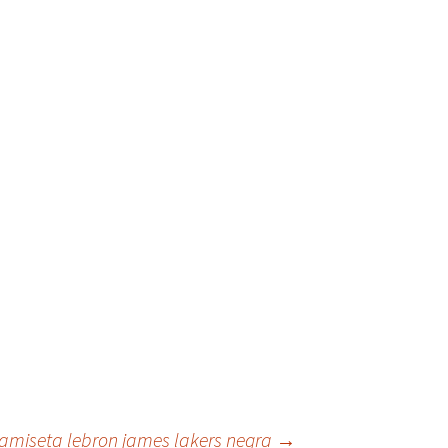
amiseta lebron james lakers negra
→