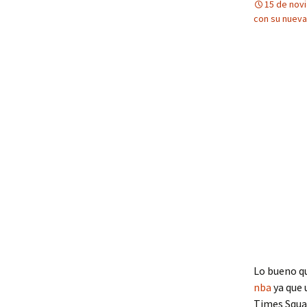
15 de nov
con su nueva
Lo bueno q
nba
ya que 
Times Squar