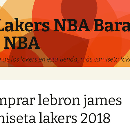
Lakers NBA Bara
s NBA
 de los lakers en esta tienda, más camiseta la
prar lebron james
iseta lakers 2018