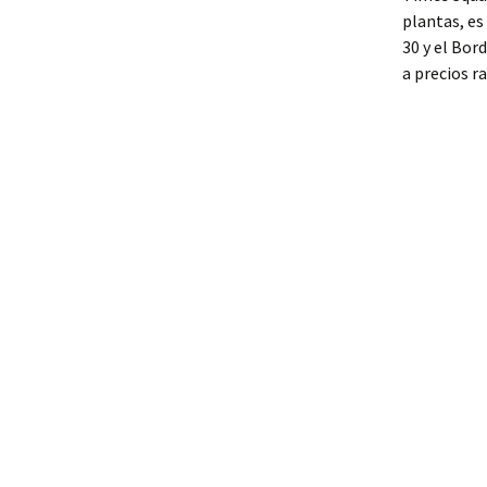
plantas, es
30 y el Bor
a precios r