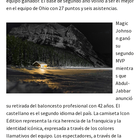
equipo ganador. El base de segundo año volvió a ser el mejor
en el equipo de Ohio con 27 puntos y seis asistencias.
Magic
Johnso
n ganó
su
segundo
MVP
mientra
s que
Abdul-
Jabbar
anunció
su retirada del baloncesto profesional con 42 años. El
castellano es el segundo idioma del país. La camiseta Icon
Edition representa la rica herencia de la franquicia y la
identidad icónica, expresada a través de los colores
llamativos del equipo. Los espectadores, a través de la