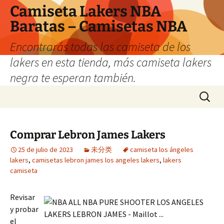
Camiseta Lakers NBA
Baratas – Camisetas NBA
Encontrarás todas las camiseta de los
lakers en esta tienda, más camiseta lakers
negra te esperan también.
Saltar
Buscar:
al
contenido
Comprar Lebron James Lakers
25 de julio de 2023
未分类
camiseta los ángeles
lakers
,
camisetas lebron james los angeles lakers
,
lakers
camiseta
Revisar
y probar
el