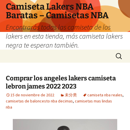
Camiseta Lakers NBA
Baratas – Camisetas NBA
Encontrarás todas las camiseta de los
lakers en esta tienda, más camiseta lakers
negra te esperan también.
Saltar
Buscar:
al
contenido
Comprar los angeles lakers camiseta
lebron james 2022 2023
15 de noviembre de 2022
未分类
camiseta nba reales
,
camisetas de baloncesto nba decimas
,
camisetas mas lindas
nba