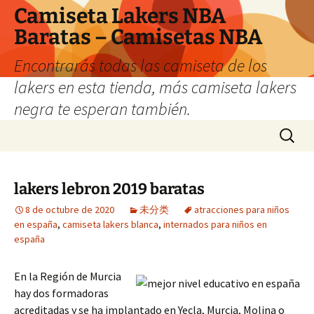
Camiseta Lakers NBA
Baratas – Camisetas NBA
Encontrarás todas las camiseta de los
lakers en esta tienda, más camiseta lakers
negra te esperan también.
Saltar
Buscar:
al
contenido
lakers lebron 2019 baratas
8 de octubre de 2020
未分类
atracciones para niños
en españa
,
camiseta lakers blanca
,
internados para niños en
españa
En la Región de Murcia
hay dos formadoras
acreditadas y se ha implantado en Yecla, Murcia, Molina o