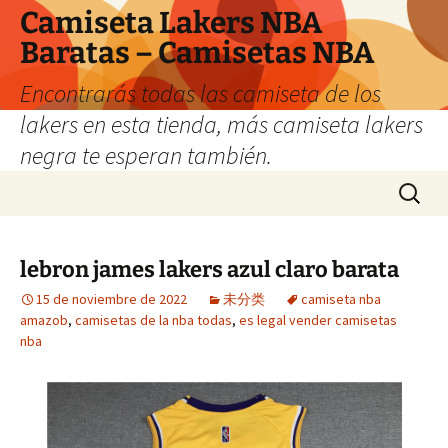
Camiseta Lakers NBA
Baratas – Camisetas NBA
Encontrarás todas las camiseta de los
lakers en esta tienda, más camiseta lakers
negra te esperan también.
Saltar
Buscar:
al
contenido
lebron james lakers azul claro barata
15 de noviembre de 2022
未分类
camiseta nba
amazob
,
camisetas de la nba todas
,
es legal vender camisetas
nba