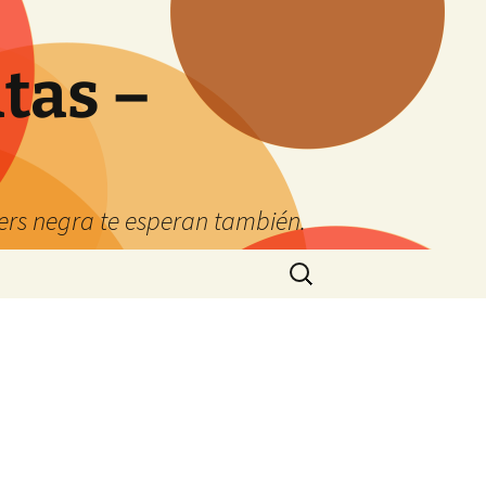
tas –
kers negra te esperan también.
Buscar: