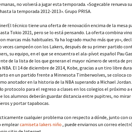
emanas, no volverá a jugar esta temporada. «Sogecable renueva s
 hasta la temporada 2012-2013». Grupo PRISA.
inerEl técnico tiene una oferta de renovación encima de la mesa p
asta Tokio 2021, pero se lo está pensando. La oferta combina vi
con marcas más habituales. Ya ha logrado mucho más que yo», dec
co veces campeón con los Lakers, después de su primer partido cont
ers, su equipo, en el que se encuentra el ala-pívot español Pau G
rente de la lista de los que generan el mayor número de venta de p
a NBA. El 14 de diciembre de 2014, Kobe, gracias a un tiro libre dura
arto en un partido frente a Minnesota Timberwolves, se coloca c
mo anotador en la historia de la NBA superando a Michael Jordan
o protocolo para el regreso a clases en los colegios el próximo a e
 los alumnos deberán guardar distancia entre pupitres, no mirar 
eros y portar tapabocas.
ácticamente cualquier problema con respecto a dónde, junto con c
o emplear
camiseta lakers niño
, puede enviarnos un correo electr
pio sitio de Internet.