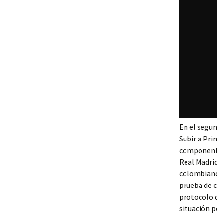
En el segun
Subir a Pri
componentes
Real Madrid
colombiano.
prueba de c
protocolo q
situación p