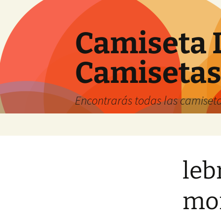
Camiseta 
Camiseta
Encontrarás todas las camiseta
Saltar
al
contenido
leb
mor