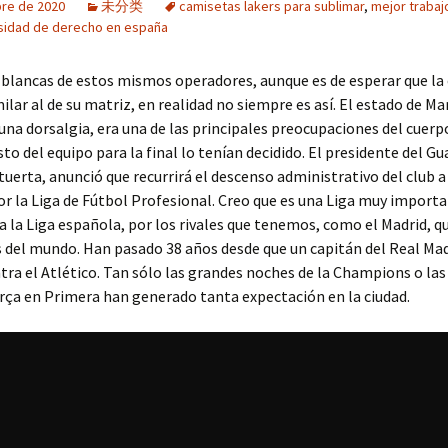
bre de 2020
未分类
camisetas lakers para sublimar
,
mejor trabaj
sidad de derecho en españa
blancas de estos mismos operadores, aunque es de esperar que la
ilar al de su matriz, en realidad no siempre es así. El estado de Ma
una dorsalgia, era una de las principales preocupaciones del cuerp
sto del equipo para la final lo tenían decidido. El presidente del Gu
erta, anunció que recurrirá el descenso administrativo del club 
r la Liga de Fútbol Profesional. Creo que es una Liga muy importa
ca la Liga española, por los rivales que tenemos, como el Madrid, q
 del mundo. Han pasado 38 años desde que un capitán del Real Mad
tra el Atlético. Tan sólo las grandes noches de la Champions o las 
rça en Primera han generado tanta expectación en la ciudad.