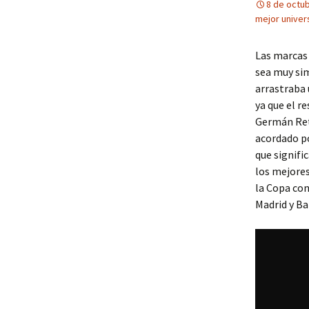
8 de octu
mejor univer
Las marcas 
sea muy sim
arrastraba 
ya que el re
Germán Retu
acordado po
que signifi
los mejores
la Copa con
Madrid y Ba