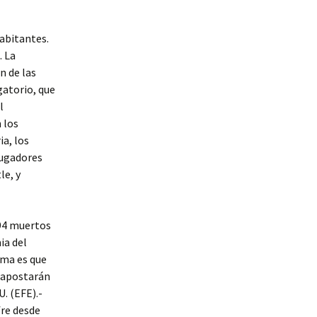
abitantes.
. La
n de las
gatorio, que
l
 los
a, los
jugadores
le, y
594 muertos
ia del
ema es que
r apostarán
. (EFE).-
fre desde