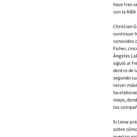
hace tres s
con la NBA
Christian G
continuar h
conocidos 
Fisher, cin
Ángeles Lak
siguió al f
dentro de l
segundo cu
tercer máxi
ha elaborad
mayo, donde
los compañ
Si tiene pr
sobre cóm
nuestro pro