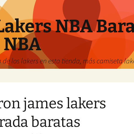
Lakers NBA Bara
s NBA
 de los lakers en esta tienda, más camiseta la
ron james lakers
ada baratas