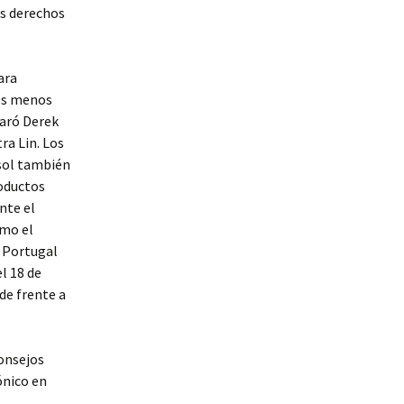
us derechos
ara
nos menos
laró Derek
ra Lin. Los
asol también
roductos
nte el
omo el
. Portugal
l 18 de
de frente a
onsejos
ónico en