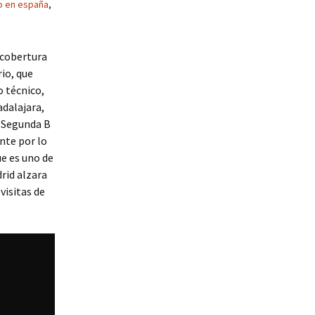
o en españa
,
 cobertura
rio, que
o técnico,
adalajara,
a Segunda B
nte por lo
ue es uno de
rid alzara
visitas de