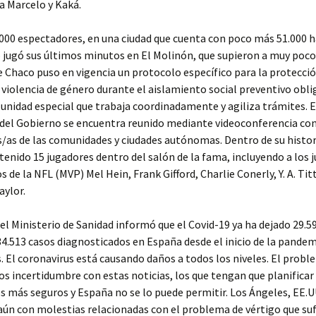
a Marcelo y Kaká.
000 espectadores, en una ciudad que cuenta con poco más 51.000 h
jugó sus últimos minutos en El Molinón, que supieron a muy poco
e Chaco puso en vigencia un protocolo específico para la protecció
 violencia de género durante el aislamiento social preventivo obli
 unidad especial que trabaja coordinadamente y agiliza trámites. E
del Gobierno se encuentra reunido mediante videoconferencia con
/as de las comunidades y ciudades autónomas. Dentro de su histori
tenido 15 jugadores dentro del salón de la fama, incluyendo a los 
 de la NFL (MVP) Mel Hein, Frank Gifford, Charlie Conerly, Y. A. Titt
aylor.
el Ministerio de Sanidad informó que el Covid-19 ya ha dejado 29.
34.513 casos diagnosticados en España desde el inicio de la pandem
. El coronavirus está causando daños a todos los niveles. El probl
s incertidumbre con estas noticias, los que tengan que planifica
s más seguros y España no se lo puede permitir. Los Ángeles, EE.UU
aún con molestias relacionadas con el problema de vértigo que su