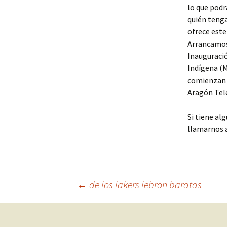
lo que podr
quién tenga
ofrece este
Arrancamos 
Inauguraci
Indígena (M
comienzan a
Aragón Tele
Si tiene al
llamarnos a
Navegación
←
de los lakers lebron baratas
de