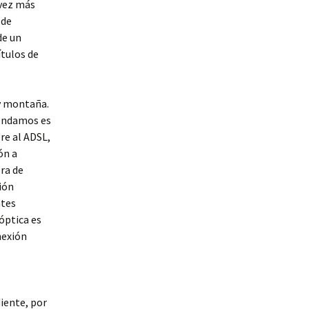
 vez más
 de
de un
ítulos de
 y montaña.
mendamos es
ere al ADSL,
ón a
ora de
ión
ntes
 óptica es
nexión
diente, por