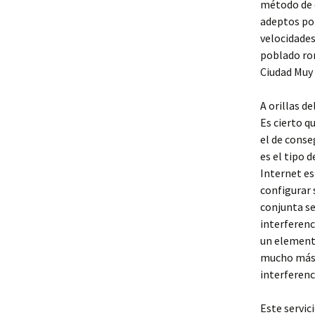
método de c
adeptos por
velocidades
poblado rom
Ciudad Muy 
A orillas d
Es cierto 
el de conse
es el tipo 
Internet es
configurar 
conjunta se
interferenc
un elemento
mucho más e
interferenc
Este servic