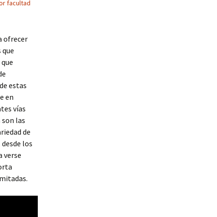
or facultad
a ofrecer
s que
 que
de
de estas
e en
tes vías
 son las
ariedad de
, desde los
a verse
orta
imitadas.