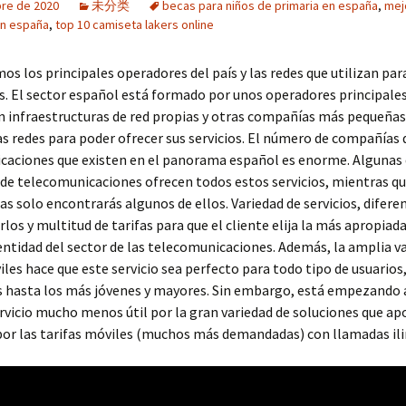
bre de 2020
未分类
becas para niños de primaria en españa
,
mej
en españa
,
top 10 camiseta lakers online
s los principales operadores del país y las redes que utilizan par
os. El sector español está formado por unos operadores principale
 infraestructuras de red propias y otras compañías más pequeñas
as redes para poder ofrecer sus servicios. El número de compañías 
caciones que existen en el panorama español es enorme. Algunas 
de telecomunicaciones ofrecen todos estos servicios, mientras qu
s solo encontrarás algunos de ellos. Variedad de servicios, diferen
rlos y multitud de tarifas para que el cliente elija la más apropiada
entidad del sector de las telecomunicaciones. Además, la amplia v
iles hace que este servicio sea perfecto para todo tipo de usuarios
s hasta los más jóvenes y mayores. Sin embargo, está empezando 
vicio mucho menos útil por la gran variedad de soluciones que ap
por las tarifas móviles (muchos más demandadas) con llamadas il