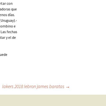
rtar con
radoras que
enos días.
(Uruguay).-
olombino e
 Las fechas
ar y el de
puede
lakers 2018 lebron james baratas
→