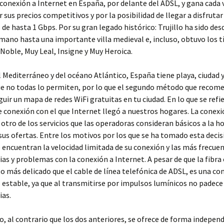
onexión a Internet en España, por delante del ADSL, y gana cada
 sus precios competitivos y por la posibilidad de llegar a disfrutar
 de hasta 1 Gbps. Por su gran legado histórico: Trujillo ha sido des
ano hasta una importante villa medieval e, incluso, obtuvo los t
Noble, Muy Leal, Insigne y Muy Heroica.
el Mediterráneo y del océano Atlántico, España tiene playa, ciudad
que no todas lo permiten, por lo que el segundo método que reco
guir un mapa de redes WiFi gratuitas en tu ciudad. En lo que se refi
de conexión con el que Internet llegó a nuestros hogares. La conexi
 otro de los servicios que las operadoras consideran básicos a la h
sus ofertas. Entre los motivos por los que se ha tomado esta decis
 encuentran la velocidad limitada de su conexión y las más frecue
ias y problemas con la conexión a Internet. A pesar de que la fibra
 más delicado que el cable de línea telefónica de ADSL, es una co
stable, ya que al transmitirse por impulsos lumínicos no padece
ias.
io, al contrario que los dos anteriores, se ofrece de forma indepen