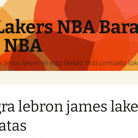
Lakers NBA Bara
s NBA
 de los lakers en esta tienda, más camiseta la
ra lebron james lake
atas