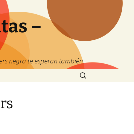
tas –
kers negra te esperan también.
Buscar:
rs