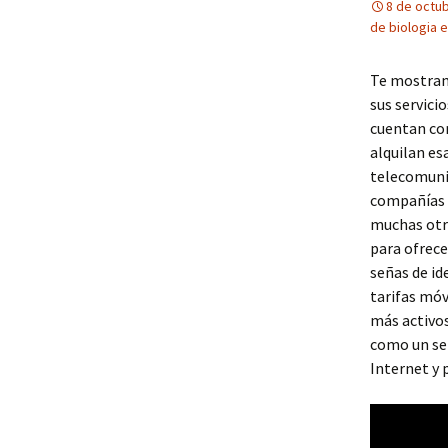
8 de octu
de biologia 
Te mostramo
sus servici
cuentan con
alquilan es
telecomuni
compañías 
muchas otra
para ofrece
señas de id
tarifas móv
más activo
como un ser
Internet y 