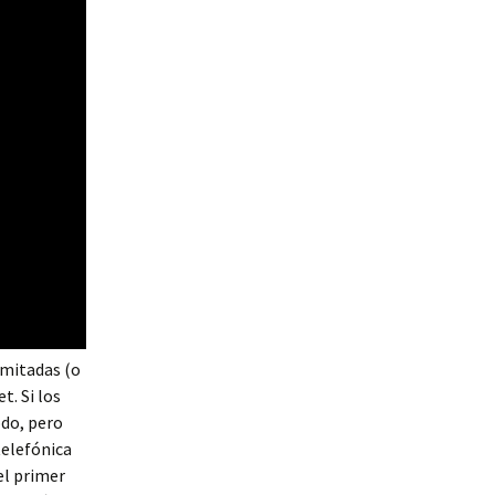
imitadas (o
. Si los
odo, pero
telefónica
el primer