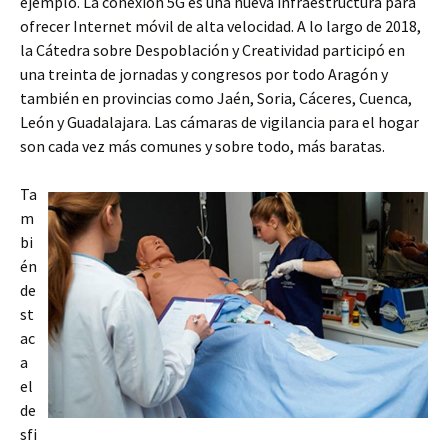
ejemplo. La conexión 5G es una nueva infraestructura para
ofrecer Internet móvil de alta velocidad. A lo largo de 2018,
la Cátedra sobre Despoblación y Creatividad participó en
una treinta de jornadas y congresos por todo Aragón y
también en provincias como Jaén, Soria, Cáceres, Cuenca,
León y Guadalajara. Las cámaras de vigilancia para el hogar
son cada vez más comunes y sobre todo, más baratas.
Ta
m
bi
én
de
st
ac
a
el
de
sfi