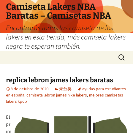
Camiseta Lakers NBA
Baratas – Camisetas NBA
Encontrarás todas las camiseta de los
lakers en esta tienda, más camiseta lakers
negra te esperan también.
Saltar
Buscar:
al
contenido
replica lebron james lakers baratas
8 de octubre de 2020
未分类
ayudas para estudiantes
en españa
,
camiseta lebron james nike lakers
,
mejores camisetas
lakers kpop
El
pr
im