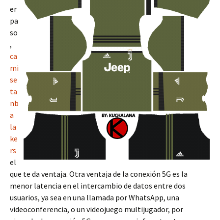
er
pa
so
,
ca
mi
se
ta
nb
a
la
ke
rs
el
que te da ventaja. Otra ventaja de la conexión 5G es la
menor latencia en el intercambio de datos entre dos
usuarios, ya sea en una llamada por WhatsApp, una
videoconferencia, o un videojuego multijugador, por