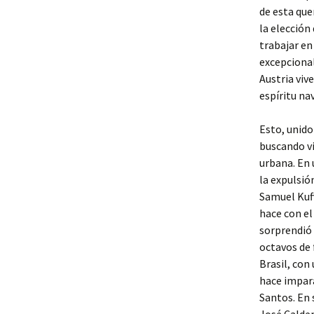
de es­ta que
la elección
trabajar en
excepcional
Austria viv
espíritu na
Esto, unid
buscando vi
urbana. En 
la expulsió
Samuel Kuff
hace con el
sorprendió
octavos de 
Brasil, con
hace impara
Santos. En