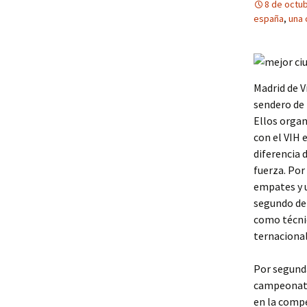
8 de octu
españa
,
una 
Madrid de V
sendero de 
Ellos organ
con el VIH 
diferencia 
fuerza. Por
empates y u
segundo de g
co­mo téc­ni­
ter­na­cio­na
Por segunda
campeonato
en la compet