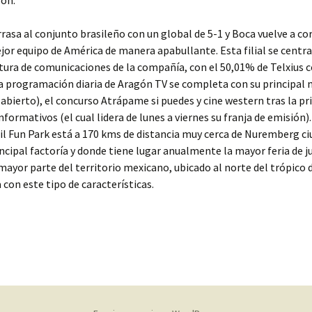
rón.
rrasa al conjunto brasileño con un global de 5-1 y Boca vuelve a c
or equipo de América de manera apabullante. Esta filial se centra
tura de comunicaciones de la compañía, con el 50,01% de Telxius 
La programación diaria de Aragón TV se completa con su principal
abierto), el concurso Atrápame si puedes y cine western tras la p
nformativos (el cual lidera de lunes a viernes su franja de emisión).
l Fun Park está a 170 kms de distancia muy cerca de Nuremberg c
incipal factoría y donde tiene lugar anualmente la mayor feria de 
mayor parte del territorio mexicano, ubicado al norte del trópico 
 con este tipo de características.