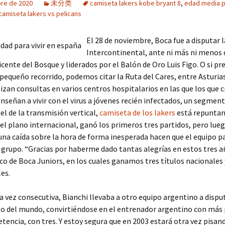
bre de 2020
未分类
camiseta lakers kobe bryant 8
,
edad media p
camiseta lakers vs pelicans
El 28 de noviembre, Boca fue a disputar 
Intercontinental, ante ni más ni menos 
icente del Bosque y liderados por el Balón de Oro Luis Figo. O si pr
pequeño recorrido, podemos citar la Ruta del Cares, entre Asturias
izan consultas en varios centros hospitalarios en las que los que 
enseñan a vivir con el virus a jóvenes recién infectados, un segment
del de la transmisión vertical,
camiseta de los lakers
está repunta
 el plano internacional, ganó los primeros tres partidos, pero lueg
na caída sobre la hora de forma inesperada hacen que el equipo 
rupo. “Gra­cias por ha­ber­me da­do tan­tas ale­grías en es­tos tres 
co de Bo­ca Ju­niors, en los cua­les ga­na­mos tres tí­tu­los na­cio­na­les 
les.
 vez consecutiva, Bianchi llevaba a otro equipo argentino a disput
 del mundo, convirtiéndose en el entrenador argentino con más 
encia, con tres. Y es­toy se­gu­ra que en 2003 es­ta­rá otra vez pi­san­