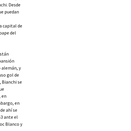
anchi. Desde
que puedan
a capital de
mpape del
están
pansión
o alemán, y
uso gol de
 Bianchi se
que
, en
mbargo, en
de ahí se
63 ante el
oc Blanco y