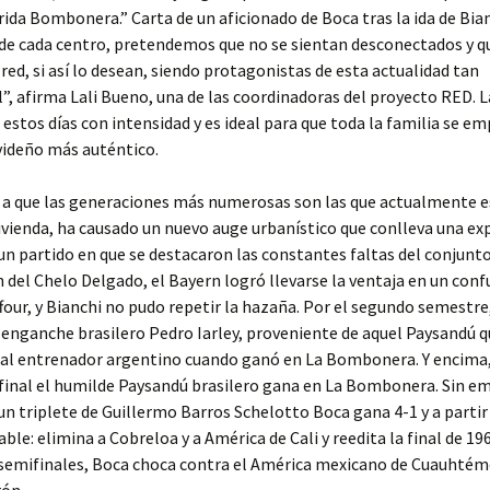
­ri­da Bom­bo­ne­ra.” Carta de un aficionado de Boca tras la ida de Bi
 de cada centro, pretendemos que no se sientan desconectados y 
 red, si así lo desean, siendo protagonistas de esta actualidad tan
”, afirma Lali Bueno, una de las coordinadoras del proyecto RED. L
e estos días con intensidad y es ideal para que toda la familia se e
videño más auténtico.
o a que las generaciones más numerosas son las que actualmente 
vienda, ha causado un nuevo auge urbanístico que conlleva una ex
un partido en que se destacaron las constantes faltas del conjunt
n del Chelo Delgado, el Bayern logró llevarse la ventaja en un conf
our, y Bianchi no pudo repetir la hazaña. Por el segundo semestre,
 enganche brasilero Pedro Iarley, proveniente de aquel Paysandú 
 al entrenador argentino cuando ganó en La Bombonera. Y encima
final el humilde Paysandú brasilero gana en La Bombonera. Sin e
 un triplete de Guillermo Barros Schelotto Boca gana 4-1 y a partir 
ble: elimina a Cobreloa y a América de Cali y reedita la final de 19
 semifinales, Boca choca contra el América mexicano de Cuauhtém