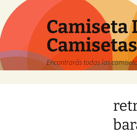
Camiseta 
Camiseta
Encontrarás todas las camiseta
Saltar
al
contenido
ret
bar