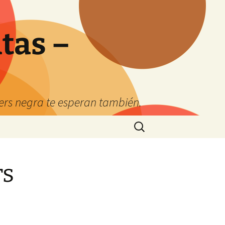
tas –
kers negra te esperan también.
Buscar:
rs