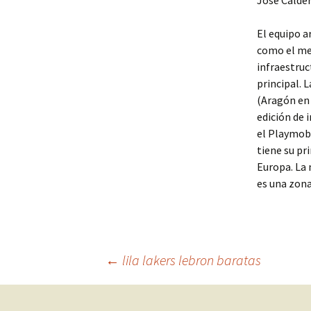
José Calde
El equipo a
como el mej
infraestruc
principal. 
(Aragón en 
edición de i
el Playmobi
tiene su pr
Europa. La 
es una zona
Navegación
←
lila lakers lebron baratas