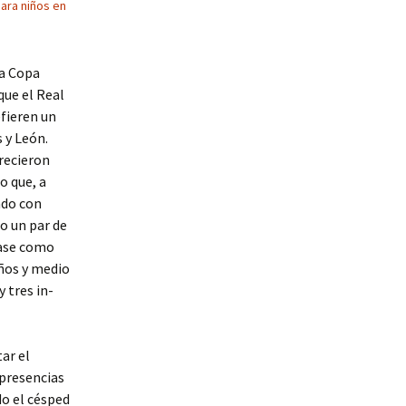
ara niños en
la Copa
que el Real
efieren un
 y León.
crecieron
o que, a
ndo con
o un par de
pase como
años y me­dio
y tres in­
ar el
presencias
do el cés­ped