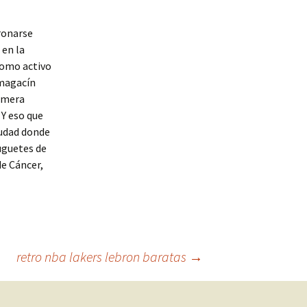
oronarse
 en la
como activo
 magacín
rimera
 Y eso que
iudad donde
juguetes de
de Cáncer,
retro nba lakers lebron baratas
→