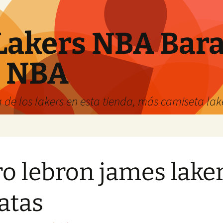
Lakers NBA Bara
s NBA
 de los lakers en esta tienda, más camiseta la
ro lebron james lake
atas