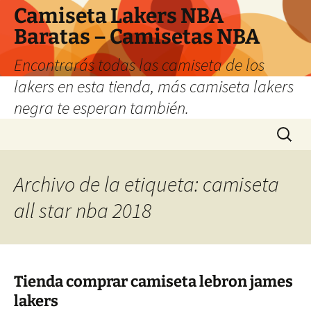
Camiseta Lakers NBA
Baratas – Camisetas NBA
Encontrarás todas las camiseta de los
lakers en esta tienda, más camiseta lakers
negra te esperan también.
Saltar
Buscar:
al
contenido
Archivo de la etiqueta: camiseta
all star nba 2018
Tienda comprar camiseta lebron james
lakers