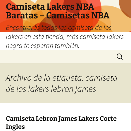
Camiseta Lakers NBA
Baratas – Camisetas NBA
Encontrarás todas las camiseta de los
lakers en esta tienda, más camiseta lakers
negra te esperan también.
Saltar
Buscar:
al
contenido
Archivo de la etiqueta: camiseta
de los lakers lebron james
Camiseta Lebron James Lakers Corte
Ingles