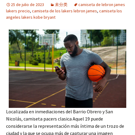
25 de julio de 2023
未分类
camiseta de lebron james
lakers precio
,
camiseta de los lakers lebron james
,
camiseta los
angeles lakers kobe bryant
Localizada en inmediaciones del Barrio Obrero y San
Nicolás, camiseta pacers clasica Aquel 19 puede
considerarse la representación más íntima de un trozo de
ciudad y la que se ocupa más de capturar una imagen