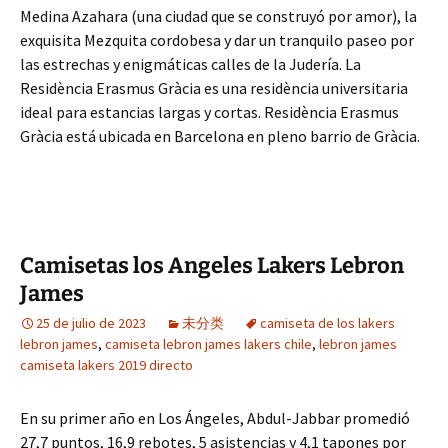
Medina Azahara (una ciudad que se construyó por amor), la
exquisita Mezquita cordobesa y dar un tranquilo paseo por
las estrechas y enigmáticas calles de la Judería. La
Residència Erasmus Gràcia es una residència universitaria
ideal para estancias largas y cortas. Residència Erasmus
Gràcia está ubicada en Barcelona en pleno barrio de Gràcia.
Camisetas los Angeles Lakers Lebron
James
25 de julio de 2023
未分类
camiseta de los lakers
lebron james
,
camiseta lebron james lakers chile
,
lebron james
camiseta lakers 2019 directo
En su primer año en Los Ángeles, Abdul-Jabbar promedió
27,7 puntos, 16,9 rebotes, 5 asistencias y 4,1 tapones por