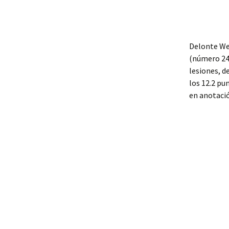
Delonte Wes
(número 24 
lesiones, d
los 12.2 p
en anotació