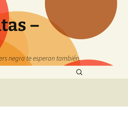
tas –
kers negra te esperan también.
Buscar: