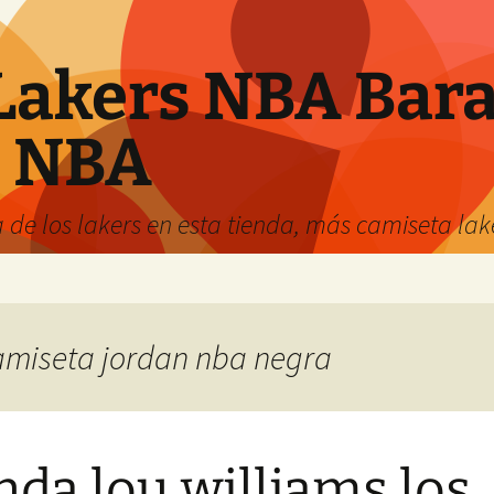
Lakers NBA Bara
s NBA
 de los lakers en esta tienda, más camiseta la
camiseta jordan nba negra
nda lou williams los