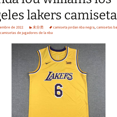
eles lakers camiseta
iembre de 2022
未分类
camiseta jordan nba negra
,
camisetas b
camisetas de jugadores de la nba