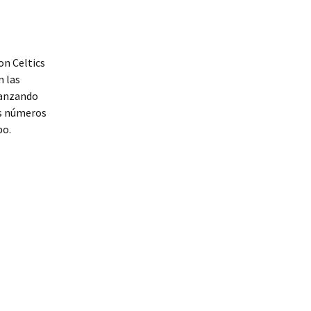
on Celtics
n las
anzando
es números
po.