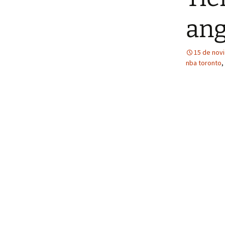
ang
15 de nov
nba toronto
,