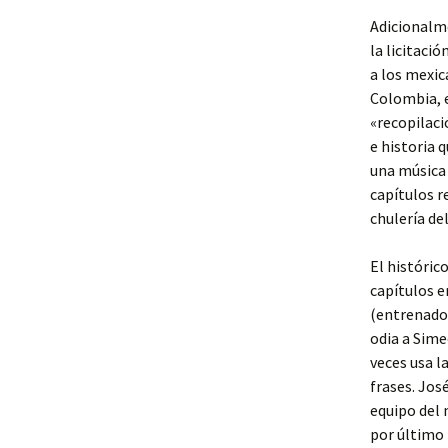
Adicionalm
la licitació
a los mexi
Colombia, e
«recopilaci
e historia 
una música 
capítulos r
chulería del
El históric
capítulos e
(entrenador
odia a Sime
veces usa la
frases. Jos
equipo del 
por último 