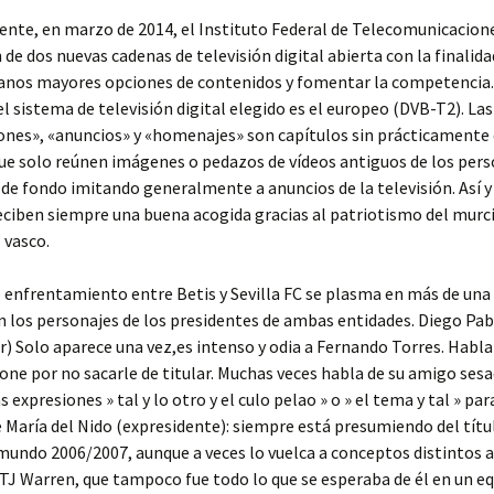
ente, en marzo de 2014, el Instituto Federal de Telecomunicacio
n de dos nuevas cadenas de televisión digital abierta con la finalid
canos mayores opciones de contenidos y fomentar la competencia.
l sistema de televisión digital elegido es el europeo (DVB-T2). Las
ones», «anuncios» y «homenajes» son capítulos sin prácticamente
que solo reúnen imágenes o pedazos de vídeos antiguos de los pers
de fondo imitando generalmente a anuncios de la televisión. Así y
eciben siempre una buena acogida gracias al patriotismo del murci
 vasco.
o enfrentamiento entre Betis y Sevilla FC se plasma en más de una
n los personajes de los presidentes de ambas entidades. Diego Pa
) Solo aparece una vez,es intenso y odia a Fernando Torres. Habla
one por no sacarle de titular. Muchas veces habla de su amigo sesa
s expresiones » tal y lo otro y el culo pelao » o » el tema y tal » par
é María del Nido (expresidente): siempre está presumiendo del títu
mundo 2006/2007, aunque a veces lo vuelca a conceptos distintos al
TJ Warren, que tampoco fue todo lo que se esperaba de él en un e