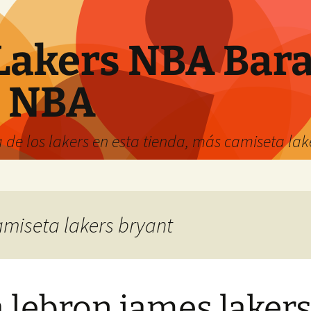
Lakers NBA Bara
s NBA
 de los lakers en esta tienda, más camiseta la
camiseta lakers bryant
 lebron james laker