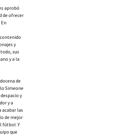
nes aprobó
ad de ofrecer
 En
 contenido
onajes y
 todo, sus
ano y a la
 docena de
blo Simeone
 despacio y
dor y a
a acabar las
lo de mejor
 fútbol. Y
quipo que