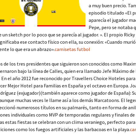
a muy buen precio. Ta
episodio titulado «El p
aparecía el jugador ma
Pepe, pero se notaba q
e un sketch por lo poco que se parecía al jugador. ». El propio Rick
significaba ese contacto físico con ella, su conexión: «Cuando muri
nte lo que era un abrazo».
camisetas futbol
s de los tres presidentes que siguieron son conocidos como Maxi
rnaron bajo la línea de Calles, quien era llamado Jefe Máximo de 
 En el año 2012 fue reconocido por Travellers Choice Hoteles para
cer Mejor Hotel para Familias en España y el octavo en Europa. Jo
dríguez (exjugador)(también aparece como jugador de España): S
 aunque muchas veces le llame así a los demás Marcatoons. El lege
leccionó numerosos títulos en su palmarés, tanto en forma de ani
iones individuales como MVP de temporadas regulares y finales de 
as estas fiestas se celebran con un clima veraniego, perfecto para
iciones como los fuegos artificiales y las barbacoas en la playa.
ca