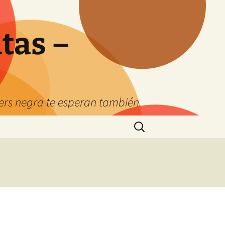
tas –
kers negra te esperan también.
Buscar:
s