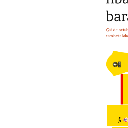
bar
8 de octu
camiseta lak