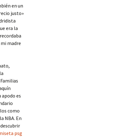
mbién en un
recio justo»
dridista
ue era la
y recordaba
ó mi madre
mato,
la
 Familias
aquín
u apodo es
ndario
llos como
la NBA. En
 descubrir
miseta psg