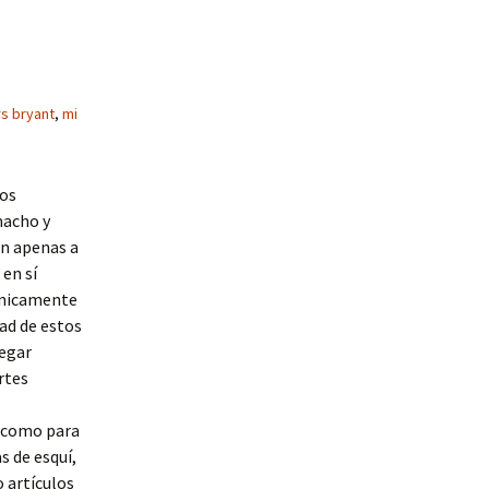
rs bryant
,
mi
los
macho y
n apenas a
 en sí
únicamente
dad de estos
legar
rtes
 como para
as de esquí,
 artículos