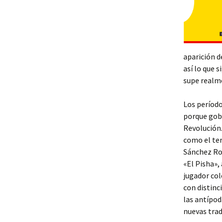
aparición d
así lo que 
supe realme
Los período
porque gobe
Revolución.
como el ter
Sánchez Ro
«El Pisha»,
jugador co
con distinc
las antípod
nuevas trad