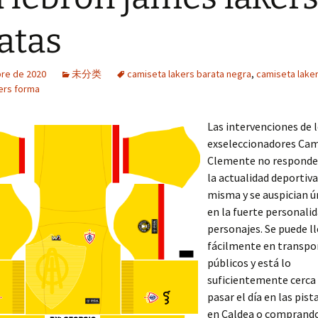
atas
bre de 2020
未分类
camiseta lakers barata negra
,
camiseta lake
ers forma
Las intervenciones de 
exseleccionadores Ca
Clemente no responde
la actualidad deportiva
misma y se auspician 
en la fuerte personali
personajes. Se puede l
fácilmente en transpo
públicos y está lo
suficientemente cerca
pasar el día en las pist
en Caldea o comprando