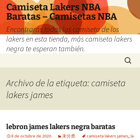
Camiseta Lakers NBA
Baratas – Camisetas NBA
Encontrarás todas las camiseta de los
lakers en esta tienda, más camiseta lakers
negra te esperan también.
Saltar
Buscar:
al
contenido
Archivo de la etiqueta: camiseta
lakers james
lebron james lakers negra baratas
8 de octubre de 2020
未分类
camiseta lakers james
,
la