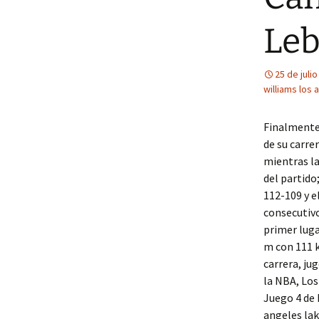
Le
25 de juli
williams los
Finalmente
de su carrer
mientras la
del partido
112-109 y 
consecutiv
primer luga
m con 111 k
carrera, ju
la NBA, Los
Juego 4 de 
angeles la