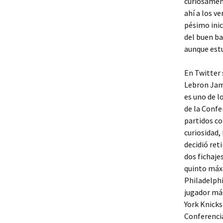
curiosament
ahí a los v
pésimo inic
del buen ba
aunque estu
En Twitter 
Lebron Jame
es uno de l
de la Confe
partidos co
curiosidad,
decidió ret
dos fichaje
quinto máxi
Philadelphi
jugador más
York Knicks
Conferencia