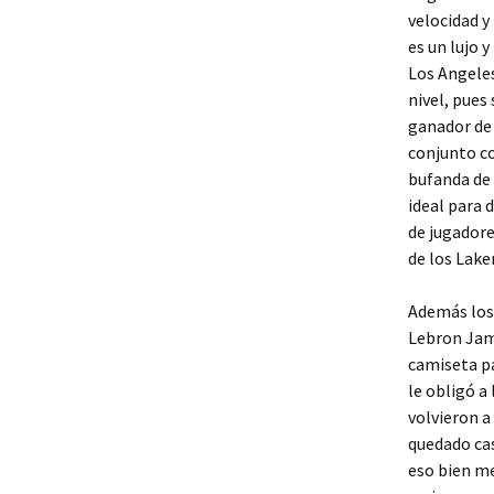
velocidad y
es un lujo y
Los Angeles
nivel, pues
ganador de
conjunto co
bufanda de 
ideal para 
de jugadore
de los Lake
Además los 
Lebron Jame
camiseta pa
le obligó a
volvieron a
quedado cas
eso bien me