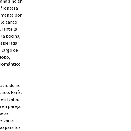
aña sino en
a frontera
lemente por
 lo tanto
urante la
 la bocina,
nsiderada
 largo de
globo,
y romántico
estruido no
ndo. París,
en Italia,
en pareja.
ue se
e van a
vo para los