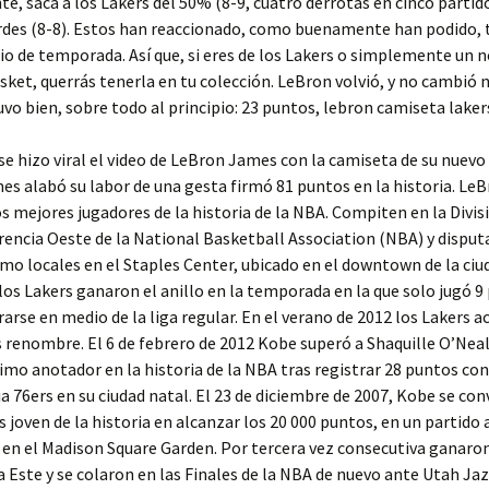
e, saca a los Lakers del 50% (8-9, cuatro derrotas en cinco partido
erdes (8-8). Estos han reaccionado, como buenamente han podido, 
io de temporada. Así que, si eres de los Lakers o simplemente un 
sket, querrás tenerla en tu colección. LeBron volvió, y no cambió 
vo bien, sobre todo al principio: 23 puntos, lebron camiseta laker
se hizo viral el video de LeBron James con la camiseta de su nuevo
s alabó su labor de una gesta firmó 81 puntos en la historia. Le
os mejores jugadores de la historia de la NBA. Compiten en la Divis
rencia Oeste de la National Basketball Association (NBA) y disput
mo locales en el Staples Center, ubicado en el downtown de la ci
 los Lakers ganaron el anillo en la temporada en la que solo jugó 9 
irarse en medio de la liga regular. En el verano de 2012 los Lakers
s renombre. El 6 de febrero de 2012 Kobe superó a Shaquille O’Nea
mo anotador en la historia de la NBA tras registrar 28 puntos con
a 76ers en su ciudad natal. El 23 de diciembre de 2007, Kobe se conv
 joven de la historia en alcanzar los 20 000 puntos, en un partido
 en el Madison Square Garden. Por tercera vez consecutiva ganaron
 Este y se colaron en las Finales de la NBA de nuevo ante Utah Jaz