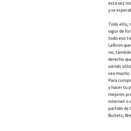
esta vez lo
y se espera
Todo ello, 
vigor de fo
todo eso ti
LeBron que 
no, también
derecho que
siendo sóli
sea mucho m
Para compra
y hacer tu 
mejores pr
internet o 
partido de 
Bullets, We