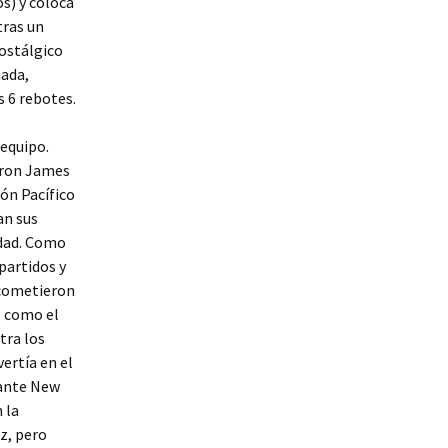
s) y coloca
tras un
nostálgico
nada,
s 6 rebotes.
 equipo.
Bron James
ión Pacífico
an sus
udad. Como
partidos y
 acometieron
l como el
tra los
ertía en el
 ante New
 la
z, pero