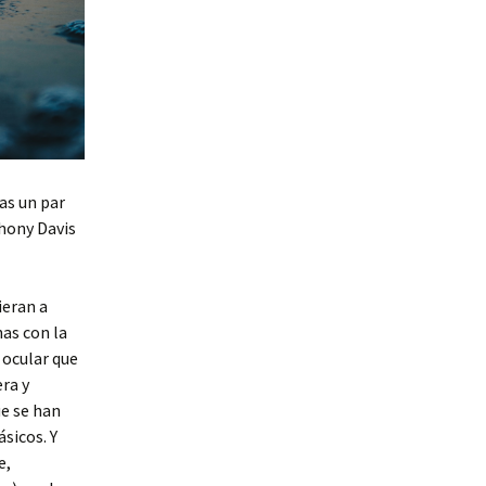
as un par
hony Davis
ieran a
as con la
 ocular que
era y
ue se han
sicos. Y
e,