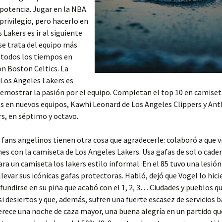
 potencia. Jugar en la NBA
 privilegio, pero hacerlo en
 Lakers es ir al siguiente
 se trata del equipo más
 todos los tiempos en
n Boston Celtics. La
Los Angeles Lakers es
demostrar la pasión por el equipo. Completan el top 10 en camiset
s en nuevos equipos, Kawhi Leonard de Los Angeles Clippers y Ant
rs, en séptimo y octavo.
fans angelinos tienen otra cosa que agradecerle: colaboró a que v
s con la camiseta de Los Angeles Lakers. Usa gafas de sol o caden
ra un camiseta los lakers estilo informal. En el 85 tuvo una lesión
 llevar sus icónicas gafas protectoras. Habló, dejó que Vogel lo hici
 fundirse en su piña que acabó con el 1, 2, 3… Ciudades y pueblos q
i desiertos y que, además, sufren una fuerte escasez de servicios bá
rece una noche de caza mayor, una buena alegría en un partido qu