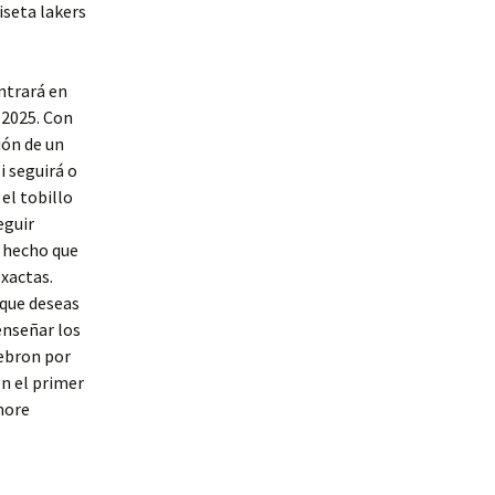
iseta lakers
ntrará en
 2025. Con
ión de un
i seguirá o
el tobillo
eguir
a hecho que
exactas.
 que deseas
enseñar los
ebron por
en el primer
more