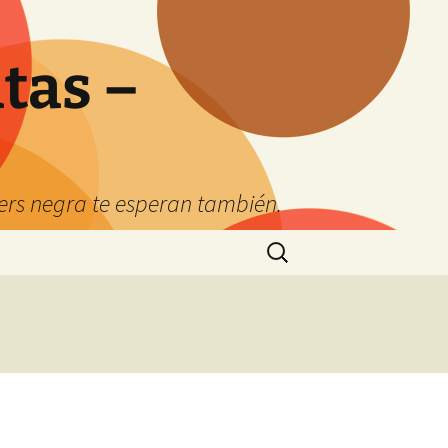
tas –
kers negra te esperan también.
Buscar: