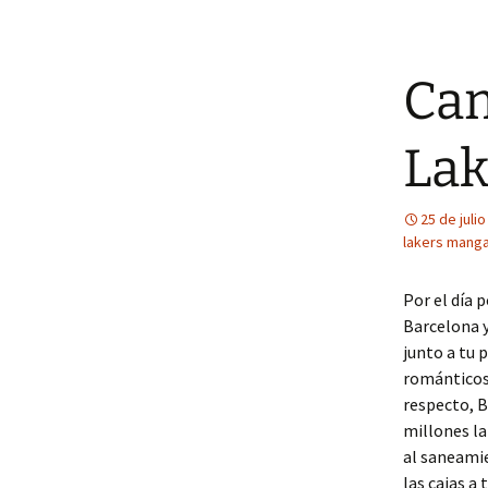
Cam
Lak
25 de juli
lakers manga
Por el día 
Barcelona y
junto a tu 
románticos 
respecto, B
millones la
al saneamie
las cajas a