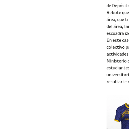
de Depósito
Rebote que 
área, que t
del área, l
escuadra iz
En este cas
colectivo p
actividades
Ministerio 
estudiantes
universitar
resultarte 