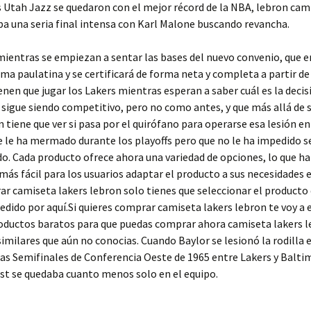
s Utah Jazz se quedaron con el mejor récord de la NBA, lebron cam
ba una seria final intensa con Karl Malone buscando revancha.
mientras se empiezan a sentar las bases del nuevo convenio, que e
rma paulatina y se certificará de forma neta y completa a partir de
enen que jugar los Lakers mientras esperan a saber cuál es la decis
sigue siendo competitivo, pero no como antes, y que más allá de s
 tiene que ver si pasa por el quirófano para operarse esa lesión en 
 le ha mermado durante los playoffs pero que no le ha impedido s
do. Cada producto ofrece ahora una variedad de opciones, lo que h
ás fácil para los usuarios adaptar el producto a sus necesidades 
r camiseta lakers lebron solo tienes que seleccionar el producto
pedido por aquí.Si quieres comprar camiseta lakers lebron te voy a 
oductos baratos para que puedas comprar ahora camiseta lakers l
similares que aún no conocias. Cuando Baylor se lesionó la rodilla 
las Semifinales de Conferencia Oeste de 1965 entre Lakers y Balti
st se quedaba cuanto menos solo en el equipo.