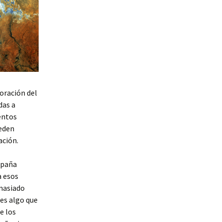
oración del
das a
entos
ueden
ación.
spaña
a esos
emasiado
 es algo que
e los