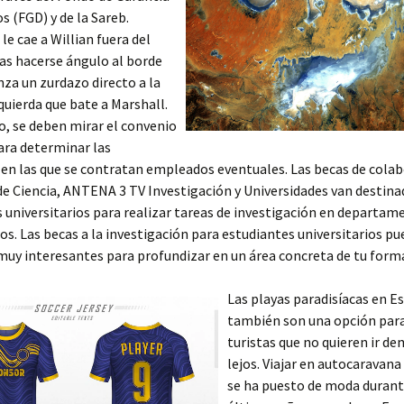
s (FGD) y de la Sareb.
le cae a Willian fuera del
ras hacerse ángulo al borde
anza un zurdazo directo a la
quierda que bate a Marshall.
o, se deben mirar el convenio
ara determinar las
 en las que se contratan empleados eventuales. Las becas de colab
de Ciencia, ANTENA 3 TV Investigación y Universidades van destina
 universitarios para realizar tareas de investigación en departam
ios. Las becas a la investigación para estudiantes universitarios p
muy interesantes para profundizar en un área concreta de tu form
Las playas paradisíacas en E
también son una opción par
turistas que no quieren ir d
lejos. Viajar en autocaravana
se ha puesto de moda durant