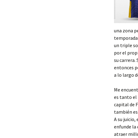
una zona pe
temporada 2
un triple s
por el prop
su carrera.
entonces po
a lo largo d
Me encuentr
es tanto el
capital de 
también es
A su juicio
enfunde la 
atraer mill