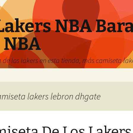
Lakers NBA Bara
s NBA
 de los lakers en esta tienda, más camiseta la
camiseta lakers lebron dhgate
iseta De Los Lakers