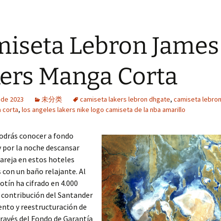
iseta Lebron James
ers Manga Corta
o de 2023
未分类
camiseta lakers lebron dhgate
,
camiseta lebro
 corta
,
los angeles lakers nike logo camiseta de la nba amarillo
podrás conocer a fondo
 por la noche descansar
pareja en estos hoteles
con un baño relajante. Al
otín ha cifrado en 4.000
 contribución del Santander
nto y reestructuración de
 través del Fondo de Garantía