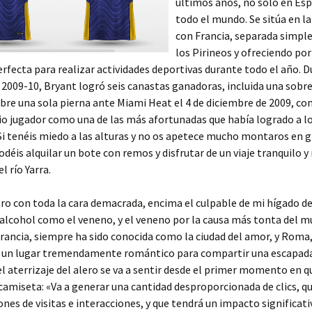
últimos años, no solo en Esp
todo el mundo. Se sitúa en l
con Francia, separada simp
los Pirineos y ofreciendo por
rfecta para realizar actividades deportivas durante todo el año. D
009-10, Bryant logró seis canastas ganadoras, incluida una sobre
obre una sola pierna ante Miami Heat el 4 de diciembre de 2009, co
io jugador como una de las más afortunadas que había logrado a lo
 Si tenéis miedo a las alturas y no os apetece mucho montaros en 
déis alquilar un bote con remos y disfrutar de un viaje tranquilo 
el río Yarra.
o con toda la cara demacrada, encima el culpable de mi hígado d
 alcohol como el veneno, y el veneno por la causa más tonta del mu
Francia, siempre ha sido conocida como la ciudad del amor, y Roma, 
 un lugar tremendamente romántico para compartir una escapada 
, el aterrizaje del alero se va a sentir desde el primer momento en q
camiseta: «Va a generar una cantidad desproporcionada de clics, qu
ones de visitas e interacciones, y que tendrá un impacto significati