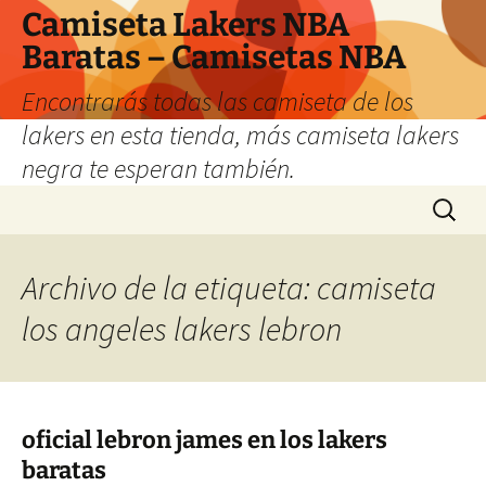
Camiseta Lakers NBA
Baratas – Camisetas NBA
Encontrarás todas las camiseta de los
lakers en esta tienda, más camiseta lakers
negra te esperan también.
Saltar
Buscar:
al
contenido
Archivo de la etiqueta: camiseta
los angeles lakers lebron
oficial lebron james en los lakers
baratas