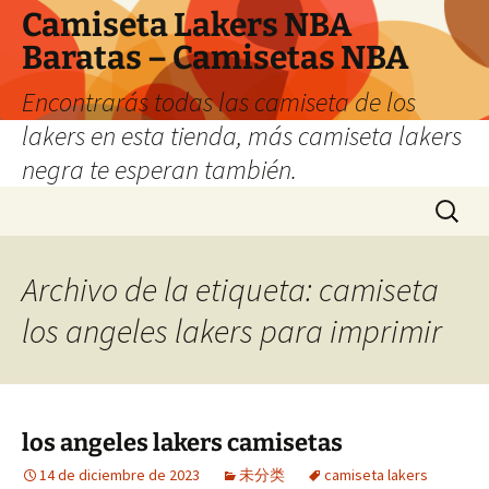
Camiseta Lakers NBA
Baratas – Camisetas NBA
Encontrarás todas las camiseta de los
lakers en esta tienda, más camiseta lakers
negra te esperan también.
Saltar
Buscar:
al
contenido
Archivo de la etiqueta: camiseta
los angeles lakers para imprimir
los angeles lakers camisetas
14 de diciembre de 2023
未分类
camiseta lakers