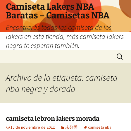
Camiseta Lakers NBA
Baratas – Camisetas NBA
Encontrarás todas las camiseta de los
lakers en esta tienda, más camiseta lakers
negra te esperan también.
Saltar
Buscar:
al
contenido
Archivo de la etiqueta: camiseta
nba negra y dorada
camiseta lebron lakers morada
15 de noviembre de 2022
未分类
camiseta nba