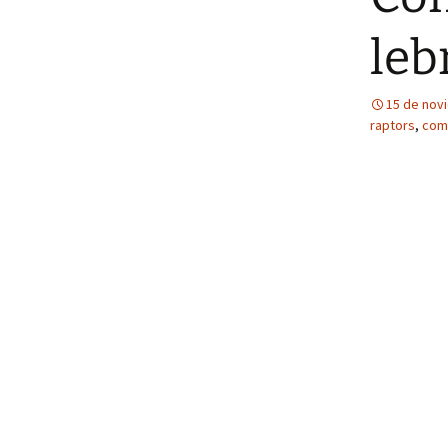
leb
15 de nov
raptors
,
com