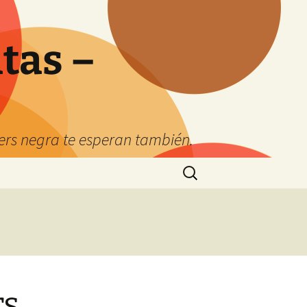
tas –
kers negra te esperan también.
Buscar:
rs