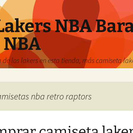
Lakers NBA Bara
s NBA
 de los lakers en esta tienda, más camiseta la
camisetas nba retro raptors
prar camiseta lake