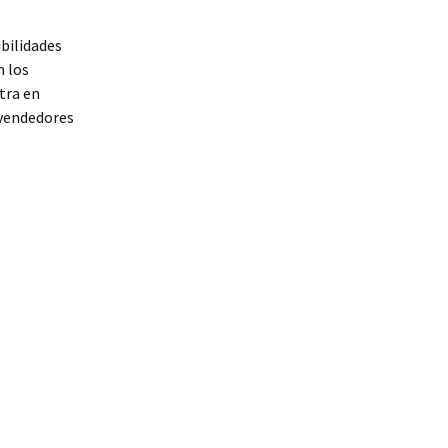
bilidades
n los
tra en
 vendedores