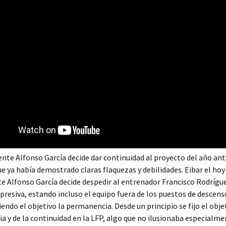
ente Alfonso García decide dar continuidad al proyecto del año ant
e ya había demostrado claras flaquezas y debilidades. Eibar el hoy
e Alfonso García decide despedir al entrenador Francisco Rodrígu
resiva, estando incluso el equipo fuera de los puestos de descen
siendo el objetivo la permanencia. Desde un principio se fijo el obje
 y de la continuidad en la LFP, algo que no ilusionaba especialme