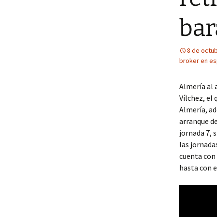
bar
8 de octu
broker en e
Almería al 
Vílchez, el
Almería, ad
arranque de
jornada 7, 
las jornada
cuenta con 
hasta con e