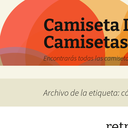
Camiseta 
Camiseta
Encontrarás todas las camiseta
Saltar
al
contenido
Archivo de la etiqueta: 
ret