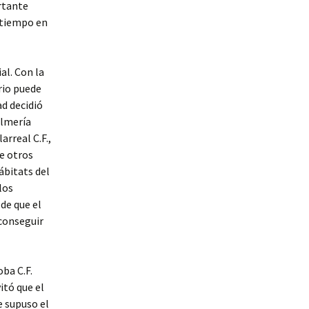
rtante
n tiempo en
al. Con la
rio puede
ad decidió
Almería
rreal C.F.,
e otros
ábitats del
los
 de que el
 conseguir
oba C.F.
itó que el
 supuso el