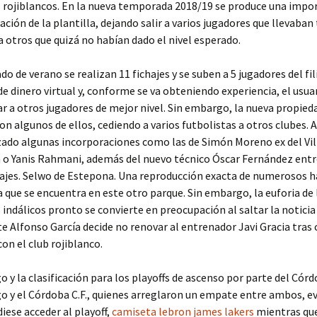
 rojiblancos. En la nueva temporada 2018/19 se produce una impo
ación de la plantilla, dejando salir a varios jugadores que llevaba
 a otros que quizá no habían dado el nivel esperado.
o de verano se realizan 11 fichajes y se suben a 5 jugadores del fili
e dinero virtual y, conforme se va obteniendo experiencia, el usua
har a otros jugadores de mejor nivel. Sin embargo, la nueva propied
on algunos de ellos, cediendo a varios futbolistas a otros clubes. 
zado algunas incorporaciones como las de Simón Moreno ex del Villa
 o Yanis Rahmani, además del nuevo técnico Óscar Fernández entr
ajes. Selwo de Estepona. Una reproducción exacta de numerosos h
 que se encuentra en este otro parque. Sin embargo, la euforia de 
 indálicos pronto se convierte en preocupación al saltar la noticia
e Alfonso García decide no renovar al entrenador Javi Gracia tras
con el club rojiblanco.
go y la clasificación para los playoffs de ascenso por parte del Córd
go y el Córdoba C.F., quienes arreglaron un empate entre ambos, ev
iese acceder al playoff,
camiseta lebron james lakers
mientras que