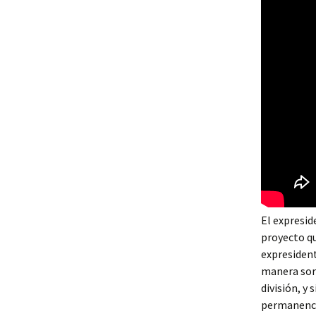
El expresid
proyecto qu
expresident
manera sorp
división, y 
permanencia