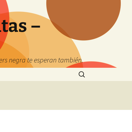
tas –
kers negra te esperan también.
Buscar: