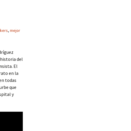
akers
,
mejor
dríguez
historia del
sista. El
rato en la
 en todas
 urbe que
pital y