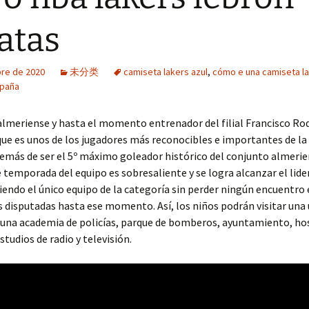
atas
bre de 2020
未分类
camiseta lakers azul
,
cómo e una camiseta l
spaña
almeriense y hasta el momento entrenador del filial Francisco Ro
 que es unos de los jugadores más reconocibles e importantes de la 
emás de ser el 5º máximo goleador histórico del conjunto almerien
 temporada del equipo es sobresaliente y se logra alcanzar el lide
siendo el único equipo de la categoría sin perder ningún encuentro
s disputadas hasta ese momento. Así, los niños podrán visitar una
una academia de policías, parque de bomberos, ayuntamiento, hos
studios de radio y televisión.