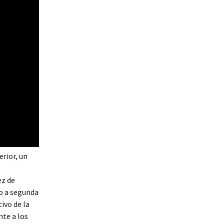
erior, un
ez de
so a segunda
tivo de la
nte a los