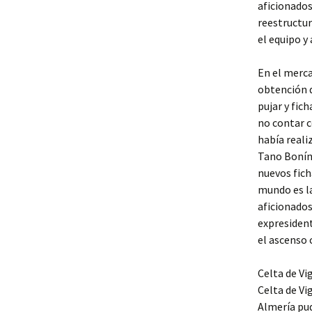
aficionados
reestructur
el equipo y
En el mercad
obtención d
pujar y fic
no contar c
había reali
Tano Bonín
nuevos fich
mundo es la
aficionados
expresident
el ascenso 
Celta de Vi
Celta de Vi
Almería pud