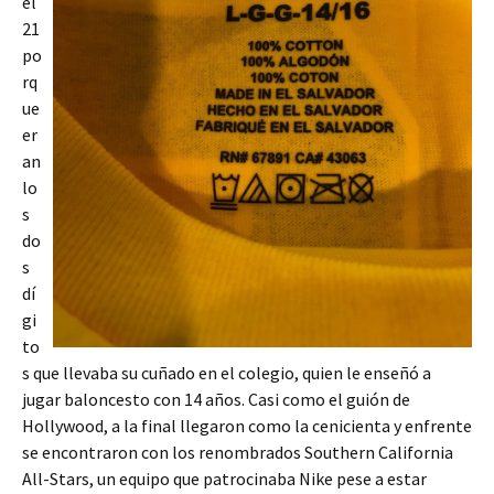
el
21
po
rq
ue
er
an
lo
s
do
s
dí
gi
to
s que llevaba su cuñado en el colegio, quien le enseñó a
jugar baloncesto con 14 años. Casi como el guión de
Hollywood, a la final llegaron como la cenicienta y enfrente
se encontraron con los renombrados Southern California
All-Stars, un equipo que patrocinaba Nike pese a estar