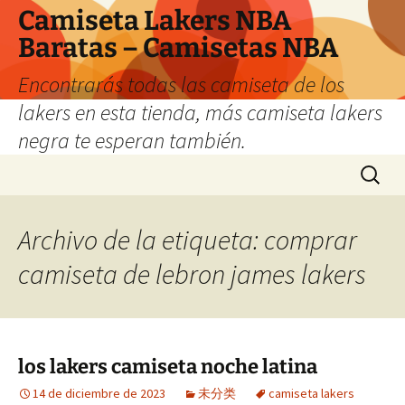
Camiseta Lakers NBA
Baratas – Camisetas NBA
Encontrarás todas las camiseta de los
lakers en esta tienda, más camiseta lakers
negra te esperan también.
Saltar
Buscar:
al
contenido
Archivo de la etiqueta: comprar
camiseta de lebron james lakers
los lakers camiseta noche latina
14 de diciembre de 2023
未分类
camiseta lakers