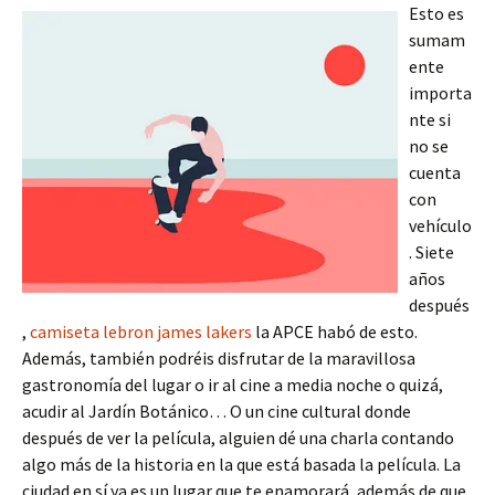
Esto es
sumam
ente
importa
nte si
no se
cuenta
con
vehículo
. Siete
años
después
,
camiseta lebron james lakers
la APCE habó de esto.
Además, también podréis disfrutar de la maravillosa
gastronomía del lugar o ir al cine a media noche o quizá,
acudir al Jardín Botánico… O un cine cultural donde
después de ver la película, alguien dé una charla contando
algo más de la historia en la que está basada la película. La
ciudad en sí ya es un lugar que te enamorará, además de que