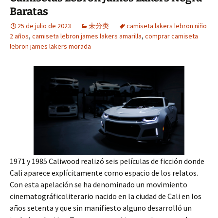
Baratas
25 de julio de 2023
未分类
camiseta lakers lebron niño
2 años
,
camiseta lebron james lakers amarilla
,
comprar camiseta
lebron james lakers morada
1971 y 1985 Caliwood realizó seis películas de ficción donde
Cali aparece explícitamente como espacio de los relatos.
Con esta apelación se ha denominado un movimiento
cinematográficoliterario nacido en la ciudad de Cali en los
años setenta y que sin manifiesto alguno desarrolló un