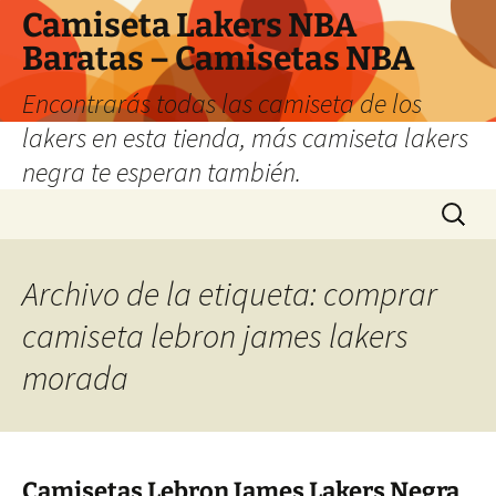
Camiseta Lakers NBA
Baratas – Camisetas NBA
Encontrarás todas las camiseta de los
lakers en esta tienda, más camiseta lakers
negra te esperan también.
Saltar
Buscar:
al
contenido
Archivo de la etiqueta: comprar
camiseta lebron james lakers
morada
Camisetas Lebron James Lakers Negra