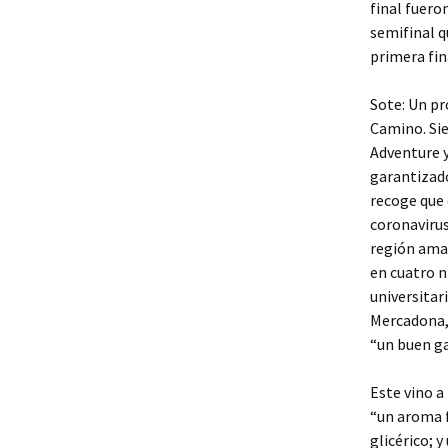
final fuero
semifinal q
primera fin
Sote: Un pr
Camino. Sie
Adventure y
garantizado
recoge que 
coronavirus
región amaz
en cuatro n
universitar
Mercadona,
“un buen g
Este vino a
“un aroma f
glicérico; 