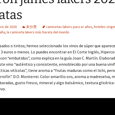
atas
bre de 2020
未分类
camisetas lakers para xv años
,
hoteles origi
aña
,
la camiseta lakers más barata del mundo
sados o tintos; hemos seleccionado los vinos de súper que aparece
e 3 euros o menos. Lo puedes encontrar en El Corte Inglés, Hiperco
con “embutidos”, como explica en la guía Joan C. Martín. Elabora
ste vino “auténtico y consistente, ennoblecido por una buena vinif
ticas vitícolas”, tiene aroma a “frutas maduras como el lichi, per
arrofín”. D.O. Monterrei. Color amarillo oro, aroma a madreselva, 
baradas, gusto fresco, mineral y algo balsámico, textura glicérica s
evo.