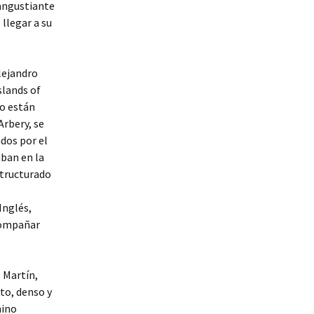
 angustiante
llegar a su
lejandro
slands of
to están
Arbery, se
ados por el
aban en la
structurado
Inglés,
acompañar
. Martín,
to, denso y
nino