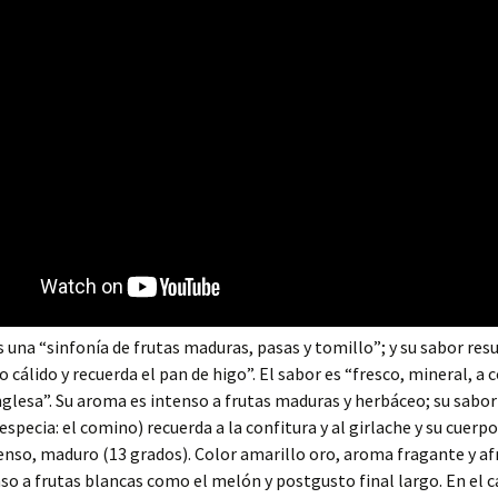
 una “sinfonía de frutas maduras, pasas y tomillo”; y su sabor res
o cálido y recuerda el pan de higo”. El sabor es “fresco, mineral, a
nglesa”. Su aroma es intenso a frutas maduras y herbáceo; su sabor
specia: el comino) recuerda a la confitura y al girlache y su cuerpo
denso, maduro (13 grados). Color amarillo oro, aroma fragante y af
so a frutas blancas como el melón y postgusto final largo. En el c