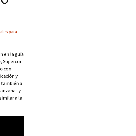
nales para
n en la guía
r, Supercor
do con
icación y
o también a
manzanas y
imilar a la