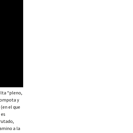
ulta “pleno,
 compota y
 (en el que
 es
rutado,
amino a la