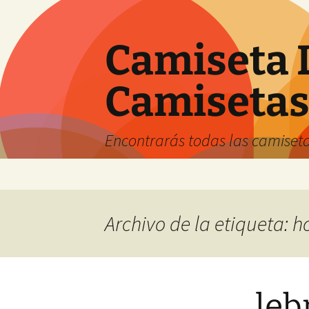
Camiseta 
Camiseta
Encontrarás todas las camiseta
Saltar
al
contenido
Archivo de la etiqueta: 
leb