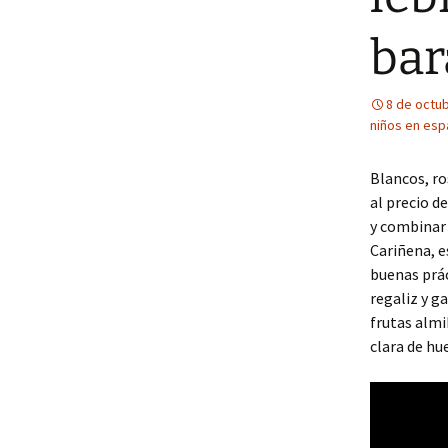
bar
8 de octu
niños en esp
Blancos, ro
al precio d
y combinar 
Cariñena, e
buenas prác
regaliz y g
frutas almi
clara de hu