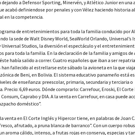
n dejando a Defensor Sporting, Minervén, y Atlético Junior en una
ue acabó definiendose por penales y con Vélez haciendo historia al 
al en la competencia.
ograma de entretenimientos para toda la familia conducido por A
ndo la sede de Walt Disney World, SeaWorld Orlando, Universal’s I
 Universal Studios, la diversión el espectáculo y el entretenimien
s para toda la familia. En la declaración de la familia y amigos de 
éste había salido a correr. Cuatro españoles que iban a ser repatri
 han fallecido al estrellarse este sábado la avioneta en la que viaj
ónica de Beni, en Bolivia. El sistema educativo panameño está e
iveles de enseñanza: preescolar, primaria, secundaria y terciaria o
ia. Precio: 6,69 euros. Dónde comprarlo: Carrefour, Eroski, El Corte 
 Consum, Caprabo y DIA. A la venta en Carrefour, en casa puede 
azpacho doméstico”.
 la venta en El Corte Inglés y Hipercor tiene, en palabras de Joan C
resco, afrutado, a pruna blanca de barranco”. Con un cuerpo robus
y un aroma cálido, intenso, a frutas rojas en conserva, especias y ta