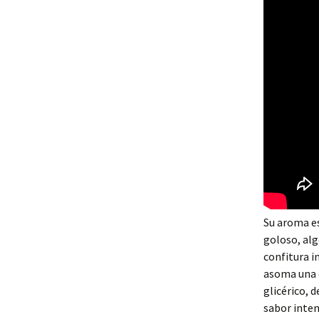
Su aroma es
goloso, alg
confitura i
asoma una e
glicérico, 
sabor inten