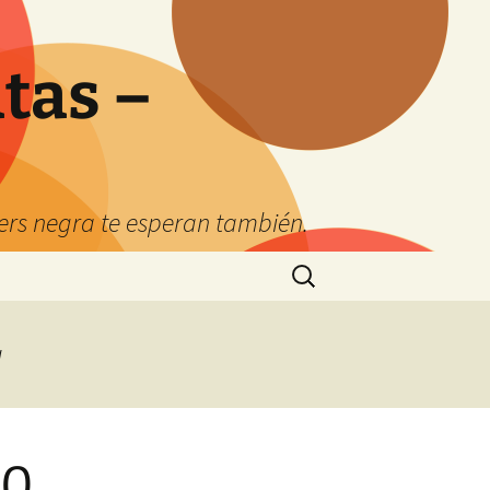
tas –
kers negra te esperan también.
Buscar:
a
20