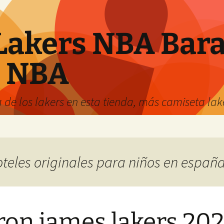
Lakers NBA Bara
s NBA
 de los lakers en esta tienda, más camiseta la
hoteles originales para niños en españ
ron james lakers 20