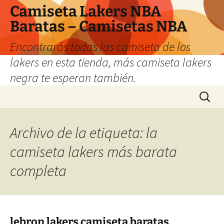
Camiseta Lakers NBA
Baratas – Camisetas NBA
Encontrarás todas las camiseta de los
lakers en esta tienda, más camiseta lakers
negra te esperan también.
Saltar
Buscar:
al
contenido
Archivo de la etiqueta: la
camiseta lakers más barata
completa
lebron lakers camiseta baratas