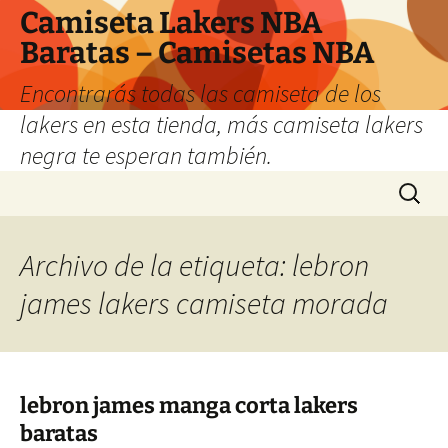
Camiseta Lakers NBA
Baratas – Camisetas NBA
Encontrarás todas las camiseta de los
lakers en esta tienda, más camiseta lakers
negra te esperan también.
Saltar
Buscar:
al
contenido
Archivo de la etiqueta: lebron
james lakers camiseta morada
lebron james manga corta lakers
baratas