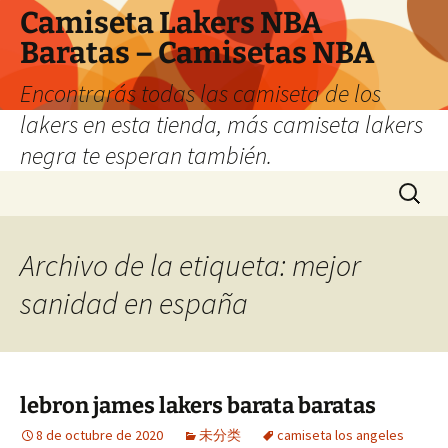
Camiseta Lakers NBA
Baratas – Camisetas NBA
Encontrarás todas las camiseta de los
lakers en esta tienda, más camiseta lakers
negra te esperan también.
Saltar
Buscar:
al
contenido
Archivo de la etiqueta: mejor
sanidad en españa
lebron james lakers barata baratas
8 de octubre de 2020
未分类
camiseta los angeles