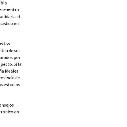
eblo
 encuentro
olidaria el
ucedido en
s los
 Una de sus
parados por
pecto. Si la
ña ideales
rovincia de
s estudios
onsejos
trónico en