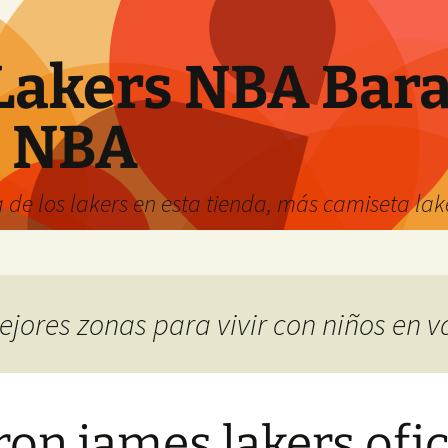
Lakers NBA Bara
s NBA
 de los lakers en esta tienda, más camiseta la
mejores zonas para vivir con niños en 
ron james lakers ofic