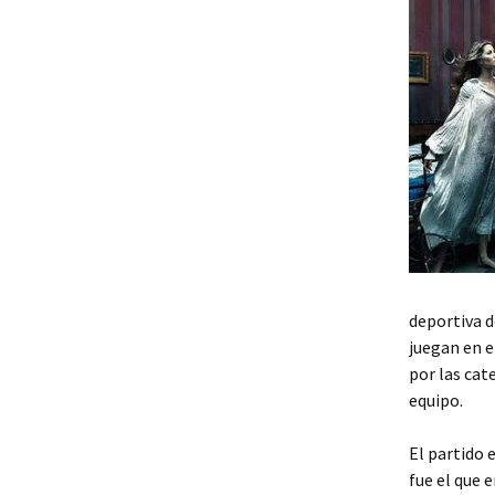
deportiva d
juegan en e
por las cat
equipo.
El partido 
fue el que 