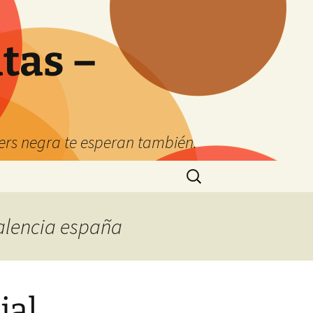
tas –
kers negra te esperan también.
Buscar:
valencia españa
ial