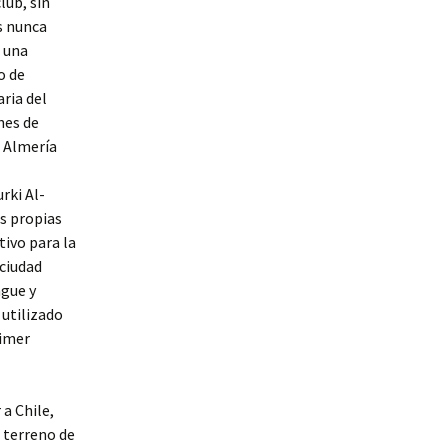
lub, sin
s nunca
n una
o de
ria del
nes de
. Almería
rki Al-
us propias
tivo para la
 ciudad
ague y
 utilizado
rimer
 a Chile,
l terreno de