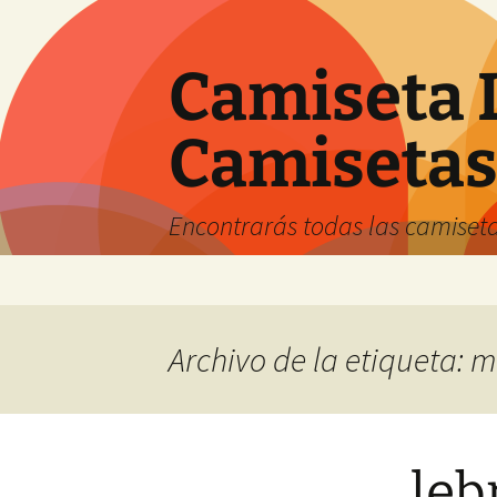
Camiseta 
Camiseta
Encontrarás todas las camiseta
Saltar
al
contenido
Archivo de la etiqueta: 
leb