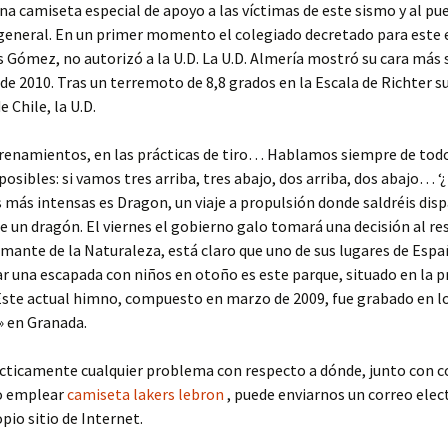
na camiseta especial de apoyo a las víctimas de este sismo y al pu
 general. En un primer momento el colegiado decretado para este
os Gómez, no autorizó a la U.D. La U.D. Almería mostró su cara más s
de 2010. Tras un terremoto de 8,8 grados en la Escala de Richter s
e Chile, la U.D.
trenamientos, en las prácticas de tiro… Hablamos siempre de todo
posibles: si vamos tres arriba, tres abajo, dos arriba, dos abajo… ‘¿
 más intensas es Dragon, un viaje a propulsión donde saldréis dis
de un dragón. El viernes el gobierno galo tomará una decisión al res
amante de la Naturaleza, está claro que uno de sus lugares de Espa
ar una escapada con niños en otoño es este parque, situado en la p
Este actual himno, compuesto en marzo de 2009, fue grabado en lo
» en Granada.
ácticamente cualquier problema con respecto a dónde, junto con c
o emplear
camiseta lakers lebron
, puede enviarnos un correo elec
pio sitio de Internet.