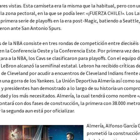
res vistas. Esta camiseta era la misma que la habitual, pero con u
la zona pectoral, en la que se podía leer: «¡FUERZA CHILE!». Los L
primera serie de playoffs en la era post-Magic, batiendo a Seattle,
eron ante San Antonio Spurs.
s de la NBA consiste en tres rondas de competición entre dieciséis
en la Conferencia Oeste y la Conferencia Este. Por primera vez de
ara a la NBA, los Cavs se clasificaron para playoffs. Con el equipo 
LeBron alcanzó la semifinal estatal. Lebron ha recibido críticas d
 de Cleveland por acudir a encuentros de Cleveland Indians frente
 una gorra de los Yankees. La Unión Deportiva Almería así como s
 y presidentes han demostrado a lo largo de su historia un compr
edad y los más necesitados. Almería, la cual tendrá como nombre
ntará con dos fases de construcción, la primera con 38.000 metr
 la segunda aun está por oficializar.
Almería, Alfonso García 
prometió la construcció