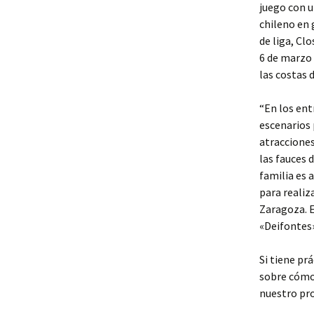
juego con u
chileno en
de liga, Cl
6 de marzo 
las costas d
“En los en
escenarios 
atracciones
las fauces 
familia es 
para realiz
Zaragoza. 
«Deifontes
Si tiene pr
sobre cóm
nuestro pro