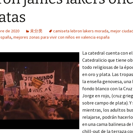
atas
bre de 2020
未分类
camiseta lebron lakers morada
,
mejor ciuda
 españa
,
mejores zonas para vivir con niños en valencia españa
La catedral cuenta con e
Catedralicio que tiene o
todo religiosas de la époc
en oro y plata. Las tropa
la enseña genovesa, una
fondo blanco con la Cruz
Jorge en rojo, (cruz grie
sobre campo de plata). Y 
mientras, los adultos bu
relajarse, podrán hacerlo
en una cama balinesa de 
chill-out de la terraza co