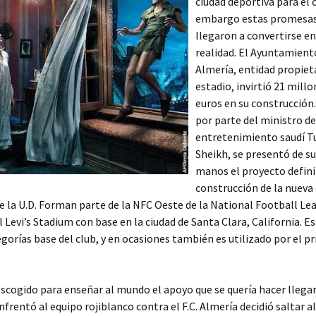
ciudad deportiva para el c
embargo estas promesa
llegaron a convertirse e
realidad. El Ayuntamient
Almería, entidad propieta
estadio, invirtió 21 millo
euros en su construcción
por parte del ministro de
entretenimiento saudí Tu
Sheikh, se presentó de s
manos el proyecto defini
construcción de la nueva
e la U.D. Forman parte de la NFC Oeste de la National Football Le
l Levi’s Stadium con base en la ciudad de Santa Clara, California. Es
egorías base del club, y en ocasiones también es utilizado por el p
escogido para enseñar al mundo el apoyo que se quería hacer llegar
enfrentó al equipo rojiblanco contra el F.C. Almería decidió saltar a