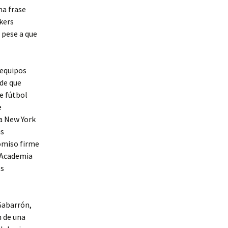
na frase
akers
 pese a que
 equipos
sde que
de fútbol
e
 a New York
us
omiso firme
 «Academia
os
Gabarrón,
n de una