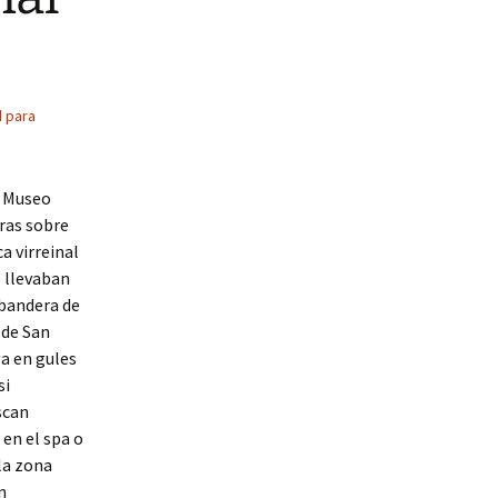
d para
l Museo
bras sobre
a virreinal
s llevaban
 bandera de
 de San
ga en gules
si
scan
 en el spa o
la zona
n