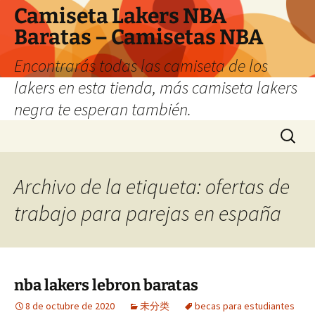
Camiseta Lakers NBA
Baratas – Camisetas NBA
Encontrarás todas las camiseta de los
lakers en esta tienda, más camiseta lakers
negra te esperan también.
Saltar
Buscar:
al
contenido
Archivo de la etiqueta: ofertas de
trabajo para parejas en españa
nba lakers lebron baratas
8 de octubre de 2020
未分类
becas para estudiantes