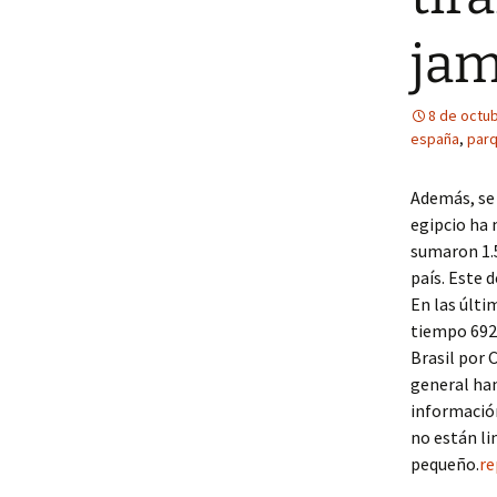
jam
8 de octu
españa
,
parq
Además, se 
egipcio ha 
sumaron 1.5
país. Este 
En las últi
tiempo 692 
Brasil por 
general han
información
no están li
pequeño.
re