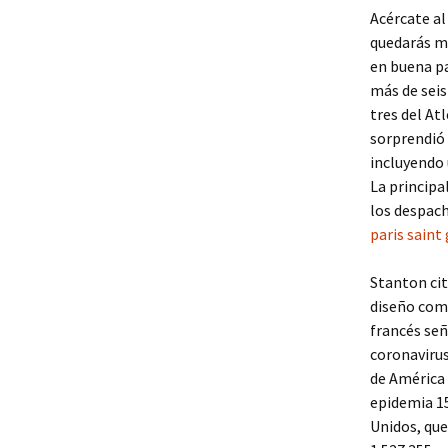
Acércate al
quedarás ma
en buena pa
más de seis
tres del Atl
sorprendió 
incluyendo 
La principa
los despach
paris saint
Stanton cit
diseño como
francés señ
coronavirus
de América 
epidemia 1
Unidos, que