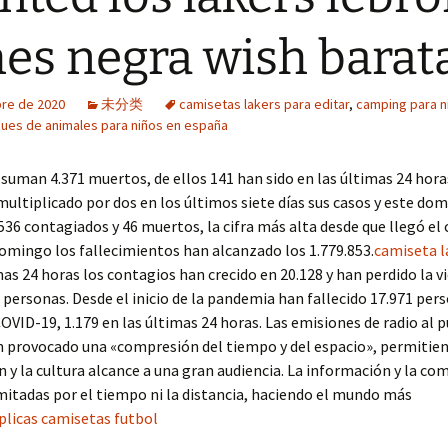
es negra wish barat
bre de 2020
未分类
camisetas lakers para editar
,
camping para n
ues de animales para niños en españa
suman 4.371 muertos, de ellos 141 han sido en las últimas 24 horas
multiplicado por dos en los últimos siete días sus casos y este do
36 contagiados y 46 muertos, la cifra más alta desde que llegó el c
domingo los fallecimientos han alcanzado los 1.779.853.
camiseta l
mas 24 horas los contagios han crecido en 20.128 y han perdido la v
personas. Desde el inicio de la pandemia han fallecido 17.971 per
COVID-19, 1.179 en las últimas 24 horas. Las emisiones de radio al 
 provocado una «compresión del tiempo y del espacio», permitien
 y la cultura alcance a una gran audiencia. La información y la co
mitadas por el tiempo ni la distancia, haciendo el mundo más
plicas camisetas futbol