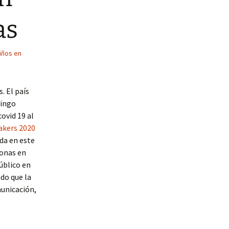
as
iños en
. El país
mingo
ovid 19 al
akers 2020
ida en este
sonas en
público en
do que la
municación,