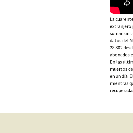
La cuarente
extranjero 
suman un to
datos del M
28.802 desd
abonados en
En las últi
muertos des
en un día. 
mientras qu
recuperadas