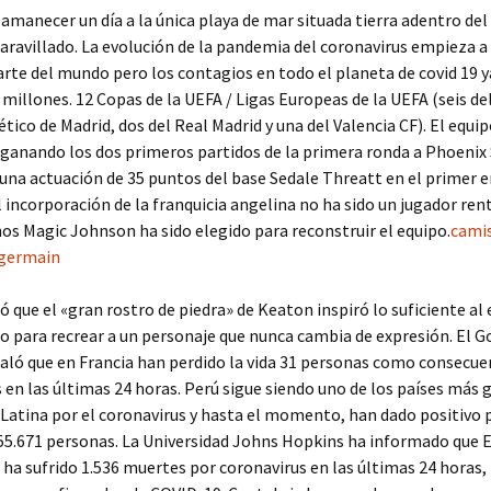
 amanecer un día a la única playa de mar situada tierra adentro de
ravillado. La evolución de la pandemia del coronavirus empieza a
rte del mundo pero los contagios en todo el planeta de covid 19 
 millones. 12 Copas de la UEFA / Ligas Europeas de la UEFA (seis del
ético de Madrid, dos del Real Madrid y una del Valencia CF). El equi
ganando los dos primeros partidos de la primera ronda a Phoenix 
una actuación de 35 puntos del base Sedale Threatt en el primer 
l incorporación de la franquicia angelina no ha sido un jugador ren
os Magic Johnson ha sido elegido para reconstruir el equipo.
camis
 germain
ó que el «gran rostro de piedra» de Keaton inspiró lo suficiente al
 para recrear a un personaje que nunca cambia de expresión. El G
aló que en Francia han perdido la vida 31 personas como consecue
 en las últimas 24 horas. Perú sigue siendo uno de los países más
Latina por el coronavirus y hasta el momento, han dado positivo p
55.671 personas. La Universidad Johns Hopkins ha informado que 
 ha sufrido 1.536 muertes por coronavirus en las últimas 24 horas,