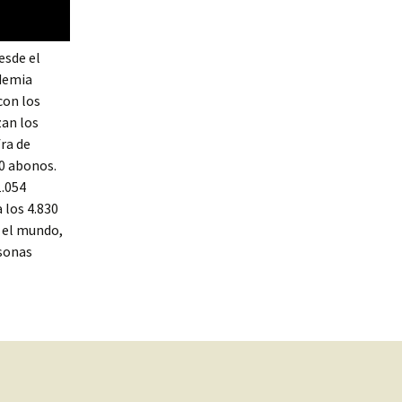
esde el
ndemia
con los
zan los
ra de
0 abonos.
1.054
 los 4.830
o el mundo,
rsonas