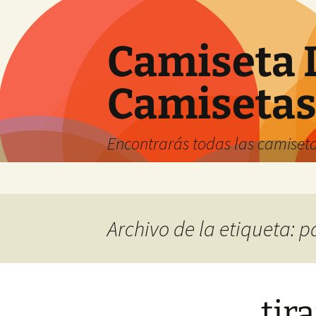
Camiseta 
Camiseta
Encontrarás todas las camiseta
Saltar
al
contenido
Archivo de la etiqueta: 
tir