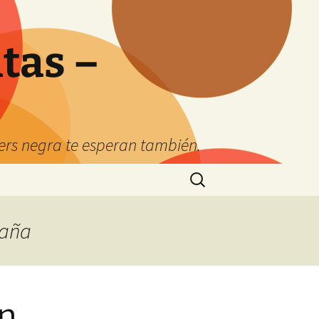
tas –
kers negra te esperan también.
Buscar:
paña
on