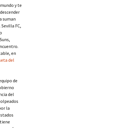
l mundo y te
 descender
ya suman
 Sevilla FC,
po
Suns,
encuentro.
table, en
eta del
 equipo de
obierno
ncia del
 golpeados
or la
Estados
 tiene