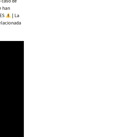
 caso de
e han
TES
| La
relacionada