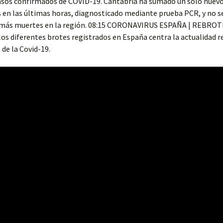
asos confirmados de COVID-19. Cantabria ha sumado un solo nuevo
 en las últimas horas, diagnosticado mediante prueba PCR, y no s
 más muertes en la región. 08:15 CORONAVIRUS ESPAÑA | REBRO
los diferentes brotes registrados en España centra la actualidad 
s de la Covid-19.