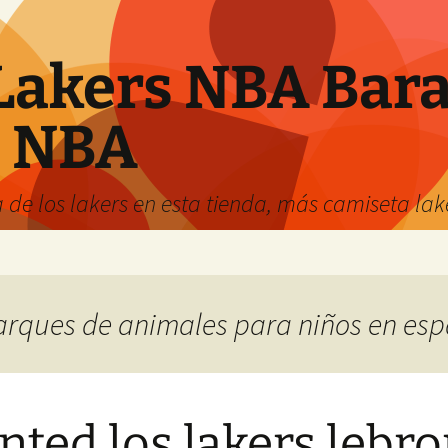
Lakers NBA Bara
s NBA
 de los lakers en esta tienda, más camiseta la
parques de animales para niños en es
anted los lakers lebr