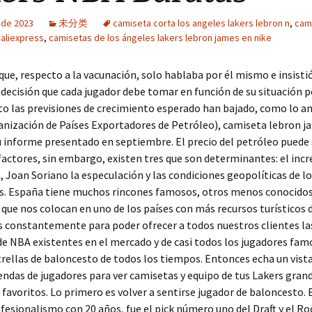
o de 2023
未分类
camiseta corta los angeles lakers lebron n
,
cam
 aliexpress
,
camisetas de los ángeles lakers lebron james en nike
que, respecto a la vacunación, solo hablaba por él mismo e insisti
 decisión que cada jugador debe tomar en función de su situación p
to las previsiones de crecimiento esperado han bajado, como lo an
nización de Países Exportadores de Petróleo), camiseta lebron j
u informe presentado en septiembre. El precio del petróleo puede 
factores, sin embargo, existen tres que son determinantes: el in
 Joan Soriano la especulación y las condiciones geopolíticas de lo
s. España tiene muchos rincones famosos, otros menos conocidos,
 que nos colocan en uno de los países con más recursos turísticos
 constantemente para poder ofrecer a todos nuestros clientes la
e NBA existentes en el mercado y de casi todos los jugadores famo
rellas de baloncesto de todos los tiempos. Entonces echa un vist
endas de jugadores para ver camisetas y equipo de tus Lakers gran
favoritos. Lo primero es volver a sentirse jugador de baloncesto. 
ofesionalismo con 20 años, fue el pick número uno del Draft y el Ro