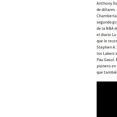
Anthony Dav
de dólares.
Chamberlain
segunda gra
de la NBA d
el diario L
que le rec
Stephen A.
los Lakers 
Pau Gasol. 
pionero en 
que también