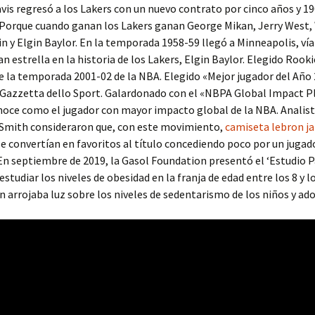
is regresó a los Lakers con un nuevo contrato por cinco años y 1
 Porque cuando ganan los Lakers ganan George Mikan, Jerry West, 
 y Elgin Baylor. En la temporada 1958-59 llegó a Minneapolis, vía 
n estrella en la historia de los Lakers, Elgin Baylor. Elegido Rook
e la temporada 2001-02 de la NBA. Elegido «Mejor jugador del Año
a Gazzetta dello Sport. Galardonado con el «NBPA Global Impact P
onoce como el jugador con mayor impacto global de la NBA. Anali
 Smith consideraron que, con este movimiento,
camiseta lebron j
se convertían en favoritos al título concediendo poco por un juga
En septiembre de 2019, la Gasol Foundation presentó el ‘Estudio P
estudiar los niveles de obesidad en la franja de edad entre los 8 y l
 arrojaba luz sobre los niveles de sedentarismo de los niños y ad