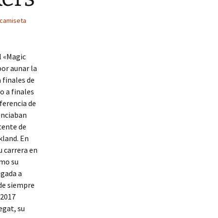
camiseta
l «Magic
or aunar la
 finales de
o a finales
ferencia de
unciaban
tente de
kland. En
u carrera en
omo su
egada a
ude siempre
 2017
egat, su