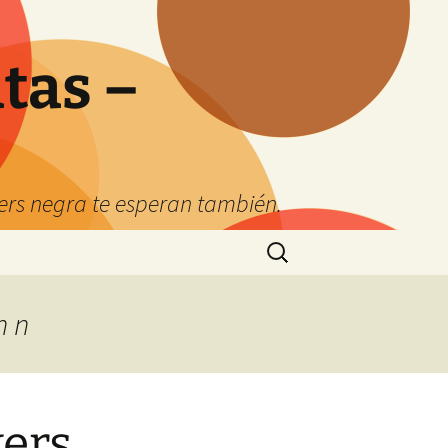
tas –
kers negra te esperan también.
Buscar:
n n
kers