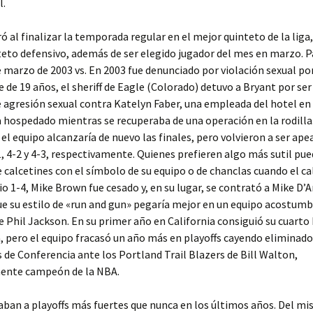
l.
ó al finalizar la temporada regular en el mejor quinteto de la liga,
eto defensivo, además de ser elegido jugador del mes en marzo. Par
e marzo de 2003 vs. En 2003 fue denunciado por violación sexual po
 de 19 años, el sheriff de Eagle (Colorado) detuvo a Bryant por se
e agresión sexual contra Katelyn Faber, una empleada del hotel en 
hospedado mientras se recuperaba de una operación en la rodilla.
 el equipo alcanzaría de nuevo las finales, pero volvieron a ser ap
, 4-2 y 4-3, respectivamente. Quienes prefieren algo más sutil pu
 calcetines con el símbolo de su equipo o de chanclas cuando el cal
cio 1-4, Mike Brown fue cesado y, en su lugar, se contrató a Mike D’
e su estilo de «run and gun» pegaría mejor en un equipo acostumb
e Phil Jackson. En su primer año en California consiguió su cuarto
pero el equipo fracasó un año más en playoffs cayendo eliminado
 de Conferencia ante los Portland Trail Blazers de Bill Walton,
ente campeón de la NBA.
aban a playoffs más fuertes que nunca en los últimos años. Del 