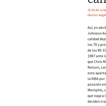
30 de oct
nba los ange
Así, en abr
Johnson Aw
calidad dep
los 70 y pri
de los 80. 
1987 ante l
que Chris M
Nelson, Lar
este aparta
la NBA por 
posición en
Memphis, co
que viaja a
deciden tra