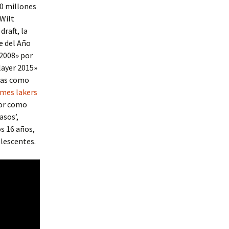
90 millones
Wilt
draft, la
ie del Año
 2008» por
layer 2015»
stas como
ames lakers
dor como
asos’,
os 16 años,
olescentes.