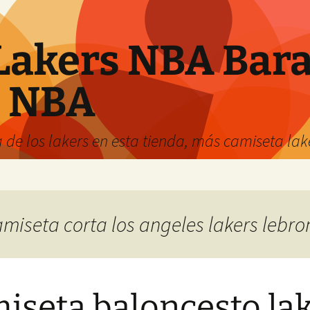
Lakers NBA Bara
s NBA
 de los lakers en esta tienda, más camiseta la
amiseta corta los angeles lakers lebro
iseta baloncesto la