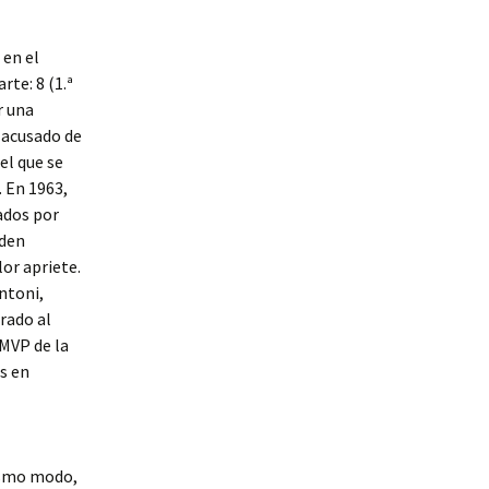
 en el
te: 8 (1.ª
r una
r acusado de
el que se
 En 1963,
eados por
eden
or apriete.
Antoni,
rado al
 MVP de la
s en
mismo modo,