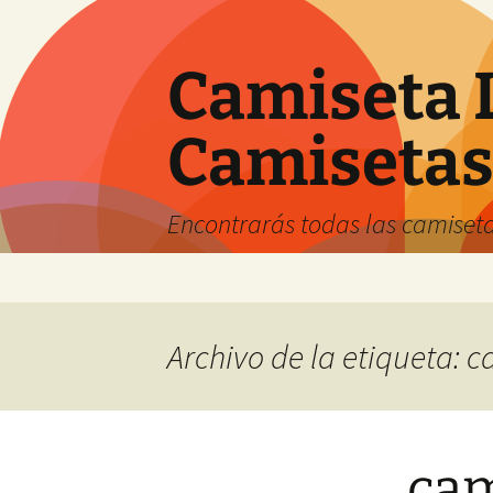
Camiseta 
Camiseta
Encontrarás todas las camiseta
Saltar
al
contenido
Archivo de la etiqueta: c
cam