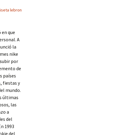
iseta lebron
ó en que
ersonal. A
unció la
ames nike
subir por
cremento de
s países
 fiestas y
 del mundo.
s últimas
sos, las
azo a
des del
En 1993
okie del