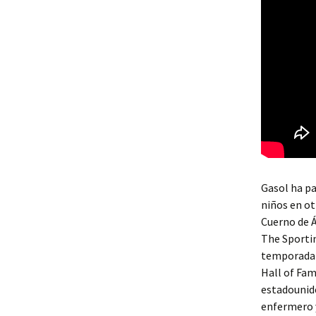
Gasol ha pa
niños en ot
Cuerno de Á
The Sportin
temporada c
Hall of Fam
estadounide
enfermero y