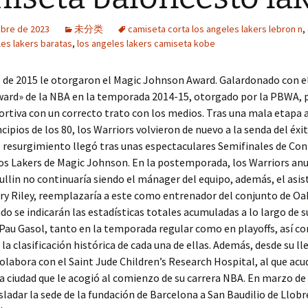
ubre de 2023
未分类
camiseta corta los angeles lakers lebron n
,
les lakers baratas
,
los angeles lakers camiseta kobe
il de 2015 le otorgaron el Magic Johnson Award. Galardonado con e
ard» de la NBA en la temporada 2014-15, otorgado por la PBWA, p
ortiva con un correcto trato con los medios. Tras una mala etapa a
ncipios de los 80, los Warriors volvieron de nuevo a la senda del éxit
El resurgimiento llegó tras unas espectaculares Semifinales de Con
os Lakers de Magic Johnson. En la postemporada, los Warriors an
ullin no continuaría siendo el mánager del equipo, además, el asis
ry Riley, reemplazaría a este como entrenador del conjunto de Oa
do se indicarán las estadísticas totales acumuladas a lo largo de s
Pau Gasol, tanto en la temporada regular como en playoffs, así c
 la clasificación histórica de cada una de ellas. Además, desde su ll
labora con el Saint Jude Children’s Research Hospital, al que ac
 la ciudad que le acogió al comienzo de su carrera NBA. En marzo de
sladar la sede de la fundación de Barcelona a San Baudilio de Llobr