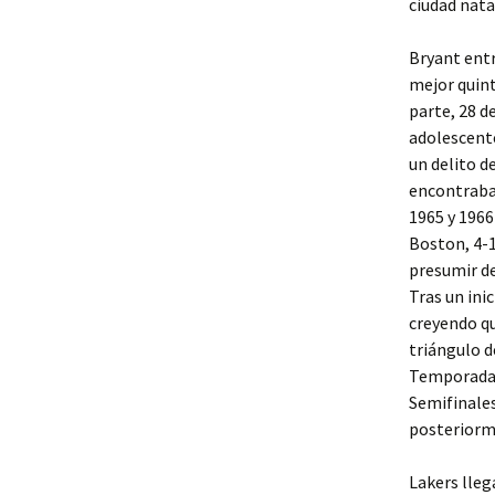
ciudad nata
Bryant entr
mejor quint
parte, 28 d
adolescente
un delito d
encontraba 
1965 y 1966
Boston, 4-1
presumir de
Tras un ini
creyendo qu
triángulo d
Temporada, 
Semifinales
posteriorm
Lakers lleg