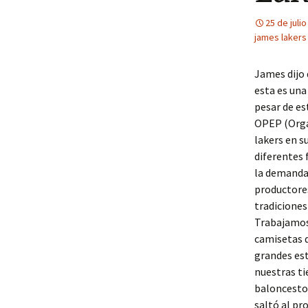
25 de juli
james lakers
James dijo 
esta es una
pesar de es
OPEP (Orga
lakers en s
diferentes 
la demanda,
productore
tradiciones
Trabajamos
camisetas d
grandes est
nuestras ti
baloncesto 
saltó al pr