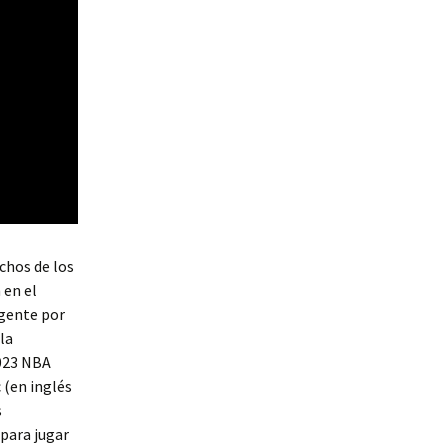
echos de los
 en el
igente por
la
2023 NBA
 (en inglés
s
 para jugar