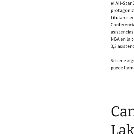
el All-Star
protagoniza
titulares e
Conferencia
asistencias
NBA en la 
3,3 asistenc
Si tiene al
puede llama
Cam
Lak