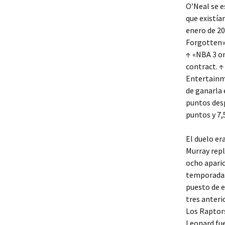
O’Neal se e
que existía
enero de 2
Forgotten».
↑ «NBA 3 on
contract. ↑
Entertainme
de ganarla 
puntos desp
puntos y 7,
El duelo er
Murray repl
ocho aparic
temporadas.
puesto de 
tres anteri
Los Raptors
Leonard fue