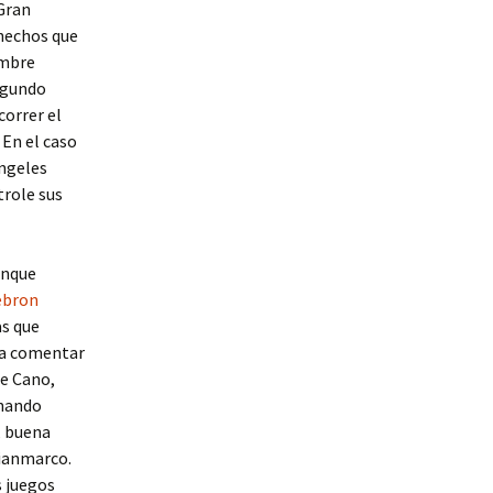
‘Gran
 hechos que
embre
egundo
correr el
En el caso
angeles
trole sus
unque
ebron
as que
n a comentar
de Cano,
enando
, buena
Gianmarco.
s juegos