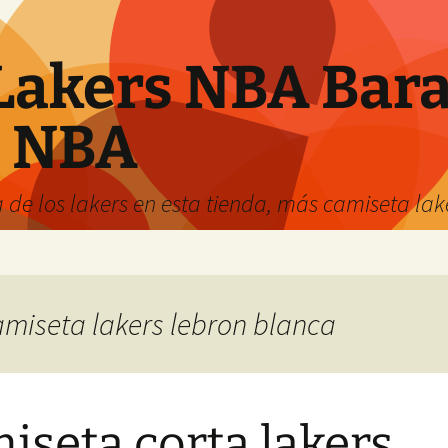
Lakers NBA Bara
s NBA
 de los lakers en esta tienda, más camiseta la
camiseta lakers lebron blanca
iseta corta lakers