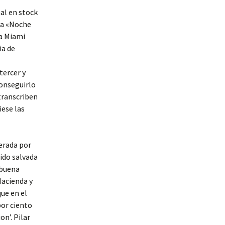
al en stock
da «Noche
ra Miami
ia de
tercer y
conseguirlo
transcriben
iese las
erada por
sido salvada
 buena
Hacienda y
ue en el
por ciento
on’. Pilar