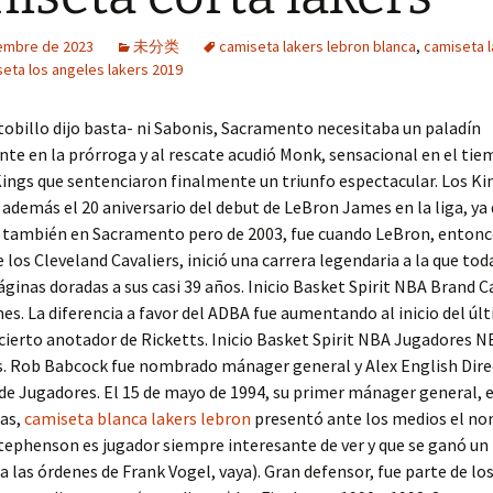
iembre de 2023
未分类
camiseta lakers lebron blanca
,
camiseta 
eta los angeles lakers 2019
 tobillo dijo basta- ni Sabonis, Sacramento necesitaba un paladín
e en la prórroga y al rescate acudió Monk, sensacional en el tie
ings que sentenciaron finalmente un triunfo espectacular. Los Ki
demás el 20 aniversario del debut de LeBron James en la liga, ya 
, también en Sacramento pero de 2003, fue cuando LeBron, entonc
 los Cleveland Cavaliers, inició una carrera legendaria a la que tod
inas doradas a sus casi 39 años. Inicio Basket Spirit NBA Brand 
s. La diferencia a favor del ADBA fue aumentando al inicio del úl
acierto anotador de Ricketts. Inicio Basket Spirit NBA Jugadores 
s. Rob Babcock fue nombrado mánager general y Alex English Dire
de Jugadores. El 15 de mayo de 1994, su primer mánager general, e
as,
camiseta blanca lakers lebron
presentó ante los medios el no
tephenson es jugador siempre interesante de ver y que se ganó u
(a las órdenes de Frank Vogel, vaya). Gran defensor, fue parte de lo