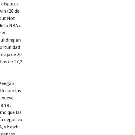
s disputas
vin (28 de
 but Not
de la NBA».
new
uilding an
portunidad
ntaja de 20
ios de 17,2
 Keegan
llo son las
s nueve
 en el
mo que las
ía negativo.
A, y Kawhi
guientes