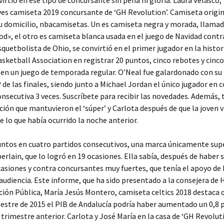
nvirtió en ese tipo de concursante sin pena ni gloria. Laura Velasco,
s camiseta 2019 concursante de ‘GH Revolution’. Camiseta origin
u domicilio, nbacamisetas. Un es camiseta negra y morada, llama
d», el otro es camiseta blanca usada en el juego de Navidad cont
squetbolista de Ohio, se convirtió en el primer jugador en la histor
sketball Association en registrar 20 puntos, cinco rebotes y cinco
 en un juego de temporada regular. O’Neal fue galardonado con su 
de las finales, siendo junto a Michael Jordan el único jugador en 
nsecutiva 3 veces. Suscríbete para recibir las novedades. Además, 
ción que mantuvieron el ‘súper’ y Carlota después de que la joven v
 lo que había ocurrido la noche anterior.
untos en cuatro partidos consecutivos, una marca únicamente sup
rlain, que lo logró en 19 ocasiones. Ella sabía, después de haber 
casiones y contra concursantes muy fuertes, que tenía el apoyo de
 audiencia. Este informe, que ha sido presentado a la consejera de 
ión Pública, María Jesús Montero, camiseta celtics 2018 destaca q
estre de 2015 el PIB de Andalucía podría haber aumentado un 0,8 
 trimestre anterior. Carlota y José María en la casa de ‘GH Revoluti