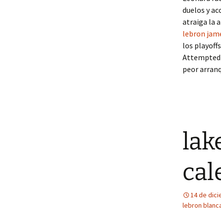
duelos y ac
atraiga la 
lebron jam
los playoff
Attempted)»
peor arranq
lak
cal
14 de dic
lebron blanc