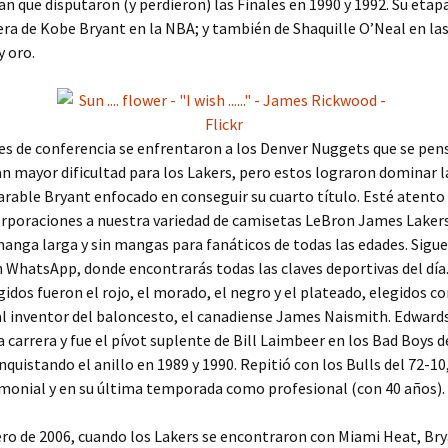
n que disputaron (y perdieron) las Finales en 1990 y 1992. Su etap
era de Kobe Bryant en la NBA; y también de Shaquille O’Neal en las 
y oro.
les de conferencia se enfrentaron a los Denver Nuggets que se pen
n mayor dificultad para los Lakers, pero estos lograron dominar la
rable Bryant enfocado en conseguir su cuarto título. Esté atento 
rporaciones a nuestra variedad de camisetas LeBron James Lakers
manga larga y sin mangas para fanáticos de todas las edades. Sigue
n WhatsApp, donde encontrarás todas las claves deportivas del día
gidos fueron el rojo, el morado, el negro y el plateado, elegidos 
 inventor del baloncesto, el canadiense James Naismith. Edwards
 carrera y fue el pívot suplente de Bill Laimbeer en los Bad Boys d
nquistando el anillo en 1989 y 1990. Repitió con los Bulls del 72-10
monial y en su última temporada como profesional (con 40 años).
ero de 2006, cuando los Lakers se encontraron con Miami Heat, Bry