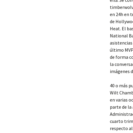
ella. Se co
timberwolve
en 24h en t
de Hollywoo
Heat. El ba
National Ba
asistencias
último MVP 
de forma co
la conversa
imágenes de
40 o más p
Wilt Chambe
en varias o
parte de la
Administrac
cuarto trim
respecto al