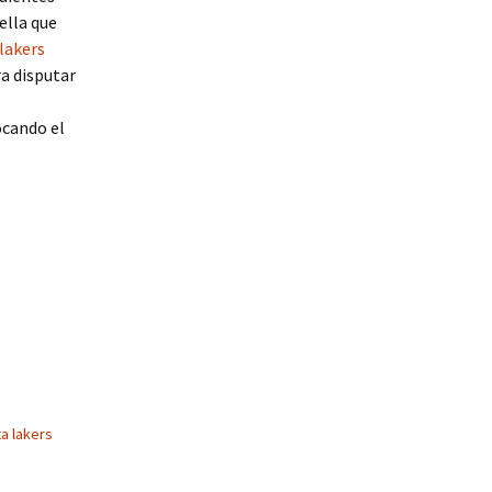
ella que
lakers
ra disputar
ocando el
a lakers