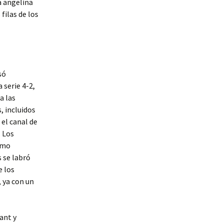
a angelina
filas de los
só
 serie 4-2,
a las
, incluidos
 el canal de
. Los
como
 se labró
e los
, ya con un
ant y