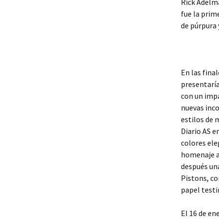
Rick Adelma
fue la prim
de púrpura 
En las fina
presentaría
con un impa
nuevas inco
estilos de 
Diario AS e
colores ele
homenaje al
después una
Pistons, co
papel testi
El 16 de en