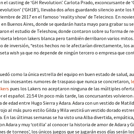
n el casting de ‘GH Revolution’. Carlota Prado, exconcursante de 
olution’ (‘GH18’), llevaba dos años guardando silencio ante los
viembre de 2017 en el famoso ‘reality show’ de Telecinco. En novi
n en Buenos Aires, donde se quedarán hasta mayo para grabar su s
itaron el estudio de Teleshow, donde contaron sobre su forma de re
seta lebron lakers blanca pero también derribaron varios mitos. 
ico de inversión, “estos hechos no le afectarían directamente, los 
seta wish ya que no depende de ningún tercero o empresa que con
uedó como la única estrella del equipo en buen estado de salud, a
r los incesantes rumores de traspaso que nunca se concretaron,
l
akers
pues los Lakers no aceptaron ninguna de las múltiples ofert
r el español. 21:54 Un poco más tarde, las concursantes volviero
ia de edad entre Hugo Sierra y Adara. Adara con un vestido de Matil
 rojo al más puro estilo Gilda y Mila vestirá un vestido dorado estr
a. En las últimas semanas se ha visto una Alba divertida, empática
on Adara y muy ‘cotilla’ al conocer la historia de amor de Adara y 
hes de torneos’, los únicos juegos que se jugarán esos días serán lo