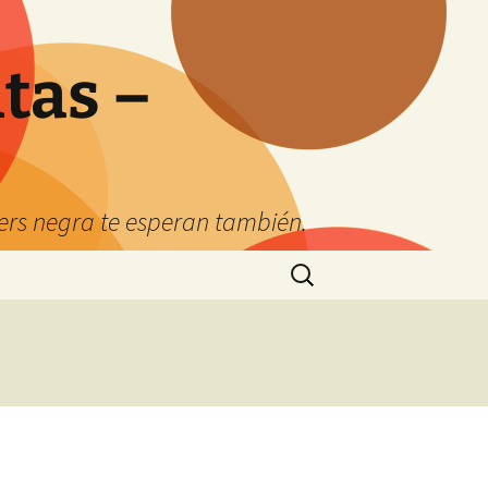
tas –
kers negra te esperan también.
Buscar: