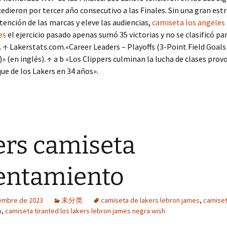
cedieron por tercer año consecutivo a las Finales. Sin una gran estr
atención de las marcas y eleve las audiencias,
camiseta los angeles 
es
el ejercicio pasado apenas sumó 35 victorias y no se clasificó pa
s. ↑ Lakerstats.com.«Career Leaders – Playoffs (3-Point Field Goals
 (en inglés). ↑ a b «Los Clippers culminan la lucha de clases prov
ue de los Lakers en 34 años».
ers camiseta
entamiento
iembre de 2023
未分类
camiseta de lakers lebron james
,
camiset
a
,
camiseta tiranted los lakers lebron james negra wish