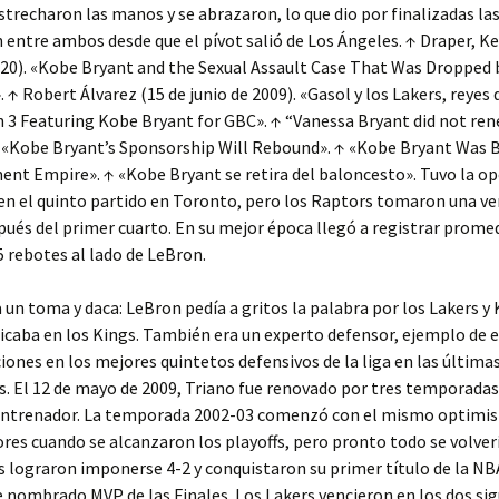
strecharon las manos y se abrazaron, lo que dio por finalizadas la
n entre ambos desde que el pívot salió de Los Ángeles. ↑ Draper, Ke
020). «Kobe Bryant and the Sexual Assault Case That Was Dropped
 ↑ Robert Álvarez (15 de junio de 2009). «Gasol y los Lakers, reyes 
 3 Featuring Kobe Bryant for GBC». ↑ “Vanessa Bryant did not re
 «Kobe Bryant’s Sponsorship Will Rebound». ↑ «Kobe Bryant Was B
nt Empire». ↑ «Kobe Bryant se retira del baloncesto». Tuvo la o
en el quinto partido en Toronto, pero los Raptors tomaron una ve
ués del primer cuarto. En su mejor época llegó a registrar promed
5 rebotes al lado de LeBron.
a un toma y daca: LeBron pedía a gritos la palabra por los Lakers y
icaba en los Kings. También era un experto defensor, ejemplo de e
iones en los mejores quintetos defensivos de la liga en las última
 El 12 de mayo de 2009, Triano fue renovado por tres temporadas
entrenador. La temporada 2002-03 comenzó con el mismo optimis
ores cuando se alcanzaron los playoffs, pero pronto todo se volver
 lograron imponerse 4-2 y conquistaron su primer título de la NB
 nombrado MVP de las Finales. Los Lakers vencieron en los dos si