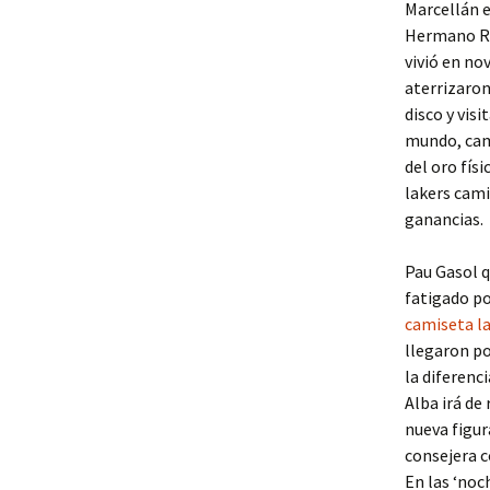
Marcellán e
Hermano Rev
vivió en no
aterrizaro
disco y vis
mundo, cami
del oro fís
lakers cami
ganancias.
Pau Gasol q
fatigado po
camiseta l
llegaron po
la diferenc
Alba irá de
nueva figur
consejera c
En las ‘noc