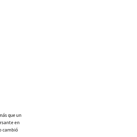
 más que un
ursante en
mo cambió