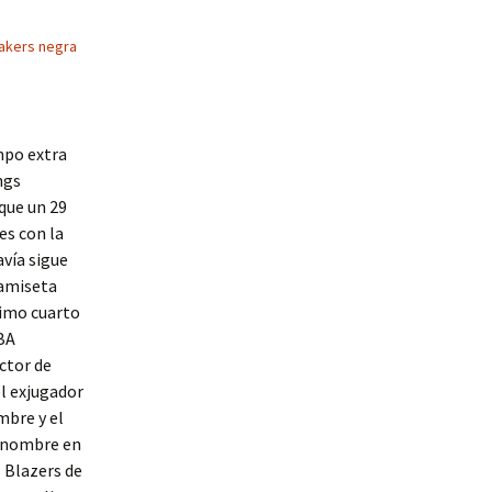
lakers negra
mpo extra
ngs
que un 29
es con la
avía sigue
Camiseta
timo cuarto
NBA
ctor de
l exjugador
mbre y el
n nombre en
s Blazers de