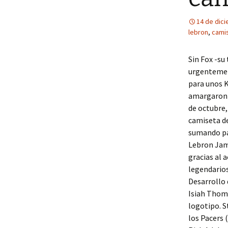
14 de dic
lebron
,
camis
Sin Fox -su
urgentement
para unos K
amargaron a
de octubre
camiseta de
sumando pág
Lebron Jame
gracias al 
legendario
Desarrollo 
Isiah Thom
logotipo. S
los Pacers 