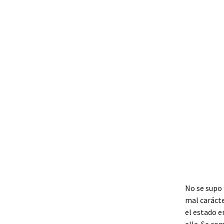
No se supo 
mal carácte
el estado e