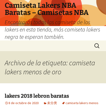
Camiseta Lakers NBA
Baratas – Camisetas NBA
Encontrarás todas las camiseta de los
lakers en esta tienda, más camiseta lakers
negra te esperan también.
Saltar
Buscar:
al
contenido
Archivo de la etiqueta: camiseta
lakers menos de oro
lakers 2018 lebron baratas
8 de octubre de 2020
未分类
camiseta lakers menos