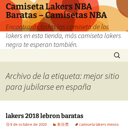
Camiseta Lakers NBA
Baratas – Camisetas NBA
Encontrarás todas las camiseta de los
lakers en esta tienda, más camiseta lakers
negra te esperan también.
Saltar
Buscar:
al
contenido
Archivo de la etiqueta: mejor sitio
para jubilarse en españa
lakers 2018 lebron baratas
8 de octubre de 2020
未分类
camiseta lakers menos