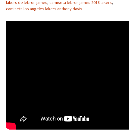
lakers de lebron james
,
camiseta lebron james 2018 lakers
,
camiseta los angeles lakers anthony davis