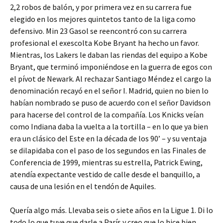
2,2 robos de balón, y por primera vez en su carrera fue
elegido en los mejores quintetos tanto de la liga como
defensivo. Min 23 Gasol se reencontró con su carrera
profesional el exescolta Kobe Bryant ha hecho un favor.
Mientras, los Lakers le daban las riendas del equipo a Kobe
Bryant, que terminó imponiéndose en la guerra de egos con
el pívot de Newark. Al rechazar Santiago Méndez el cargo la
denominación recayó en el señor I. Madrid, quien no bien lo
habían nombrado se puso de acuerdo con el señor Davidson
para hacerse del control de la compañía. Los Knicks veían
como Indiana daba la vuelta a la tortilla – en lo que ya bien
era un clásico del Este en la década de los 90’ – y su ventaja
se dilapidaba con el paso de los segundos en las Finales de
Conferencia de 1999, mientras su estrella, Patrick Ewing,
atendía expectante vestido de calle desde el banquillo, a
causa de una lesión en el tendón de Aquiles.
Quería algo más. Llevaba seis o siete años en la Ligue 1. Di lo
todo lo que tuve que darle a París y creo que lo hice bien.