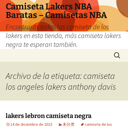
Camiseta Lakers NBA
Baratas – Camisetas NBA
Encontrarás todas las camiseta de los
lakers en esta tienda, más camiseta lakers
negra te esperan también.
Saltar
Buscar:
al
contenido
Archivo de la etiqueta: camiseta
los angeles lakers anthony davis
lakers lebron camiseta negra
14 de diciembre de 2023
未分类
camiseta de los