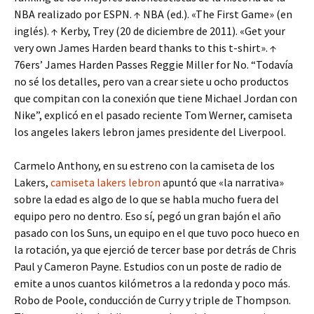
NBA realizado por ESPN. ↑ NBA (ed.). «The First Game» (en
inglés). ↑ Kerby, Trey (20 de diciembre de 2011). «Get your
very own James Harden beard thanks to this t-shirt». ↑
76ers’ James Harden Passes Reggie Miller for No. “Todavía
no sé los detalles, pero van a crear siete u ocho productos
que compitan con la conexión que tiene Michael Jordan con
Nike”, explicó en el pasado reciente Tom Werner, camiseta
los angeles lakers lebron james presidente del Liverpool.
Carmelo Anthony, en su estreno con la camiseta de los
Lakers,
camiseta lakers lebron
apuntó que «la narrativa»
sobre la edad es algo de lo que se habla mucho fuera del
equipo pero no dentro. Eso sí, pegó un gran bajón el año
pasado con los Suns, un equipo en el que tuvo poco hueco en
la rotación, ya que ejerció de tercer base por detrás de Chris
Paul y Cameron Payne. Estudios con un poste de radio de
emite a unos cuantos kilómetros a la redonda y poco más.
Robo de Poole, conducción de Curry y triple de Thompson.