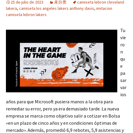
25 de julio de 2023
未分类
camiseta lebron cleveland
lakera
,
camiseta los angeles lakers anthony davis
,
imitacion
camiseta lebron lakers
Tu
vie
ro
n
qu
e
pa
sar
var
ios
años para que Microsoft pusiera manos a la obra para
remediar su error, pero ya era demasiado tarde. La nueva
empresa se marca como objetivo salir a cotizar en Bolsa
«en un plazo de cinco años y en condiciones óptimas de
mercado». Además, promedió 6,9 rebotes, 5,9 asistencias y