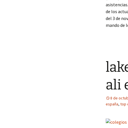
asistencias
de los actu
del 3 de no
mando de l
lak
ali
8 de octu
españa
,
top 