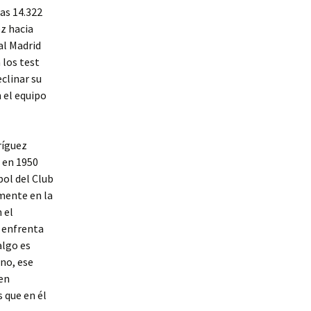
las 14.322
z hacia
al Madrid
 los test
eclinar su
 el equipo
ríguez
o en 1950
bol del Club
lmente en la
 el
e enfrenta
algo es
ino, ese
 en
 que en él