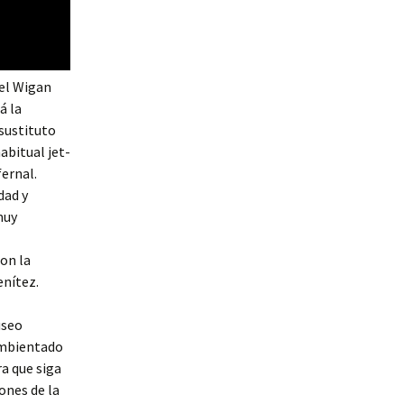
 el Wigan
á la
sustituto
habitual jet-
ernal.
dad y
muy
on la
enítez.
useo
 ambientado
ra que siga
ones de la