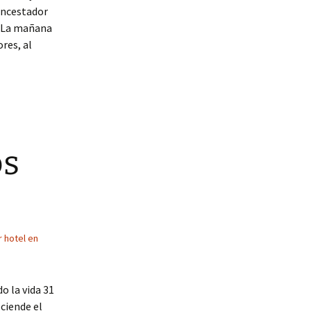
 encestador
. La mañana
res, al
os
 hotel en
o la vida 31
sciende el