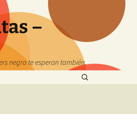
tas –
kers negra te esperan también.
Buscar: