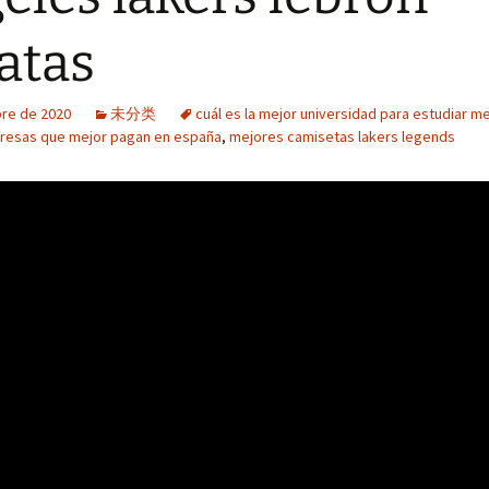
atas
bre de 2020
未分类
cuál es la mejor universidad para estudiar m
resas que mejor pagan en españa
,
mejores camisetas lakers legends