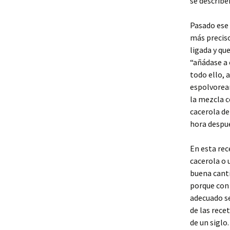
se describe
Pasado ese 
más precis
ligada y qu
“añádase a 
todo ello, 
espolvorear
la mezcla c
cacerola de
hora despué
En esta rec
cacerola o 
buena canti
porque con 
adecuado se
de las rece
de un siglo