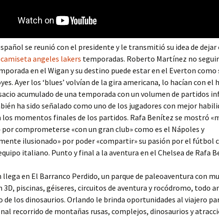
español se reunió con el presidente y le transmitió su idea de dejar
o
camiseta angeles lakers
temporadas. Roberto Martínez no seguir
porada en el Wigan y su destino puede estar en el Everton como 
es. Ayer los ‘blues’ volvían de la gira americana, lo hacían con el 
nsacio acumulado de una temporada con un volumen de partidos inf
ién ha sido señalado como uno de los jugadores con mejor habili
 los momentos finales de los partidos. Rafa Benítez se mostró «
» por comprometerse «con un gran club» como es el Nápoles y
nte ilusionado» por poder «compartir» su pasión por el fútbol c
 equipo italiano. Punto y final a la aventura en el Chelsea de Rafa B
n llega en El Barranco Perdido, un parque de paleoaventura con m
n 3D, piscinas, géiseres, circuitos de aventura y rocódromo, todo
 de los dinosaurios. Orlando le brinda oportunidades al viajero pa
nal recorrido de montañas rusas, complejos, dinosaurios y atracci