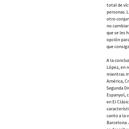
total de ví
personas. L
otro conjun
no cambiará
que se les 
opción para
que consiga
A la conclu
López, en r
mientras ma
América, Cr
Segunda Div
Espanyol, c
en El Clási
característ
canto a la 
Barcelona. 