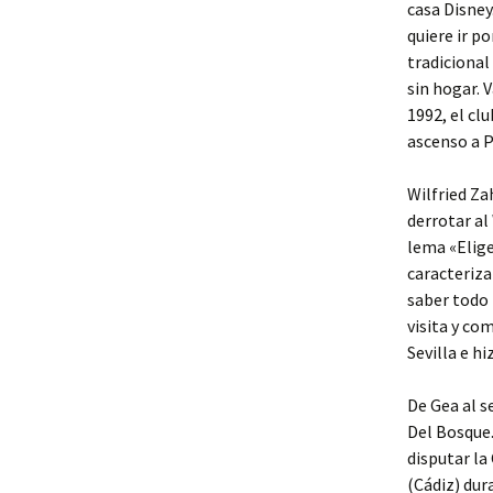
casa Disney
quiere ir p
tradicional
sin hogar. 
1992, el cl
ascenso a P
Wilfried Za
derrotar al
lema «Elige
caracteriza
saber todo 
visita y co
Sevilla e h
De Gea al s
Del Bosque.
disputar la
(Cádiz) dur