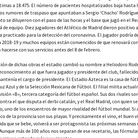
ctimas a 18.475. El número de pacientes hospitalizados baja hasta 
os rumores de traspaso que apuntaban a Sergio ‘Chacho’ Rodrígue
to se diluyeron con el paso de las horas y el base que jugó en el Re
 de equipo. Diez jugadores del Atlético de Madrid dieron positivo a
ha practicado para la detección del coronavirus. El jugador podría d
 2018-19 y muchos equipos están convencidos de que renovará con
 hacerse con sus servicios antes del 8 de febrero.
sión de dichas obras el estadio cambió su nombre a Heliodoro Rod
econocimiento al que fuera jugador y presidente del club, fallecid
ntenía el cargo de presidente. El Estadio Azteca es la casa de fút
uz Azul y de la Selección Mexicana de Fútbol. El filial milita actua
isión «B», tercera categoría del fútbol español. Sus dos rivales son
ontra el que disputa el derbi catalán, y el Real Madrid, con quien s
co, uno de los encuentros de mayor rivalidad del fútbol mundial. Si 
ico de la provincia son sus playas. Y precisamente el vino, el buen v
vida que se bebe, volverá a ser protagonista las próximas semanas
Aunque más de 100 años nos separan de ese recetario, las fórmulas