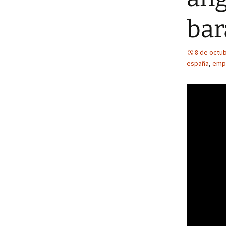
bar
8 de octu
españa
,
emp