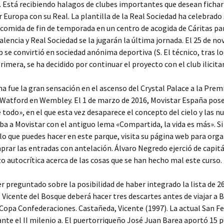
. Está recibiendo halagos de clubes importantes que desean fichar
or Europa con su Real. La plantilla de la Real Sociedad ha celebrado
 comida de fin de temporada en un centro de acogida de Cáritas p
Valencia y Real Sociedad se la jugarán la última jornada. El 25 de n
ub se convirtió en sociedad anónima deportiva (S. El técnico, tras lo
rimera, se ha decidido por continuar el proyecto con el club ilicita
ha fue la gran sensación en el ascenso del Crystal Palace a la Prem
 Watford en Wembley. El 1 de marzo de 2016, Movistar España pos
 todo», en el que esta vez desaparece el concepto del cielo y las n
ba a Movistar con el antiguo lema «Compartida, la vida es más». Si
lo que puedes hacer en este parque, visita su página web para orga
mprar las entradas con antelación. Álvaro Negredo ejerció de capit
izo autocrítica acerca de las cosas que se han hecho mal este curso.
er preguntado sobre la posibilidad de haber integrado la lista de 26
 Vicente del Bosque deberá hacer tres descartes antes de viajar a B
 Copa Confederaciones. Castañeda, Vicente (1997). La actual San 
ante el II milenio a. El puertorriqueño José Juan Barea aportó 15 