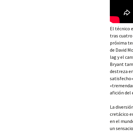
El técnico 
tras cuatr
próxima tem
de David Moy
lag y el ca
Bryant tamb
destreza en
satisfecho
«tremendame
afición del
La diversió
cretácico e
en el mundo
un sensacio