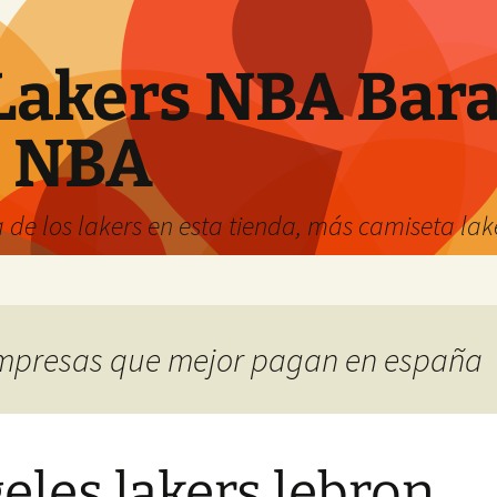
Lakers NBA Bara
s NBA
 de los lakers en esta tienda, más camiseta la
 empresas que mejor pagan en españa
eles lakers lebron