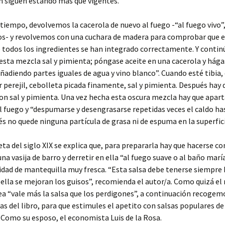
n siguen estando más que vigentes.
tiempo, devolvemos la cacerola de nuevo al fuego -“al fuego vivo”,
os- y revolvemos con una cuchara de madera para comprobar que e
e todos los ingredientes se han integrado correctamente. Y contin
esta mezcla sal y pimienta; póngase aceite en una cacerola y hágas
añadiendo partes iguales de agua y vino blanco”. Cuando esté tibi
 perejil, cebolleta picada finamente, sal y pimienta. Después hay
on sal y pimienta. Una vez hecha esta oscura mezcla hay que apart
l fuego y “despumarse y desengrasarse repetidas veces el caldo ha
s no quede ninguna partícula de grasa ni de espuma en la superfici
eta del siglo XIX se explica que, para prepararla hay que hacerse co
una vasija de barro y derretir en ella “al fuego suave o al baño marí
dad de mantequilla muy fresca. “Esta salsa debe tenerse siempre
ella se mejoran los guisos”, recomienda el autor/a. Como quizá el 
a “vale más la salsa que los perdigones”, a continuación recogem
tas del libro, para que estimules el apetito con salsas populares d
. Como su esposo, el economista Luis de la Rosa.