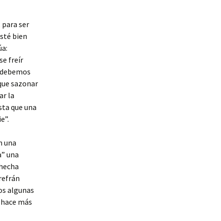
 para ser
sté bien
úa:
e freír
a, debemos
 que sazonar
ar la
sta que una
e”.
n una
a” una
 hecha
refrán
os algunas
e hace más