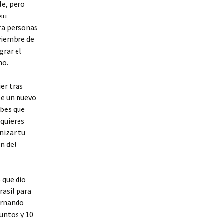
le, pero
 su
ara personas
oviembre de
grar el
no.
ier tras
ee un nuevo
ubes que
 quieres
nizar tu
án del
 que dio
rasil para
Fernando
puntos y 10