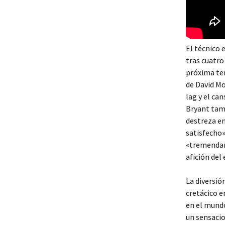
El técnico 
tras cuatr
próxima tem
de David Moy
lag y el ca
Bryant tamb
destreza en
satisfecho
«tremendame
afición del
La diversió
cretácico e
en el mundo
un sensacio