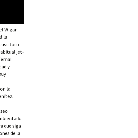
 el Wigan
á la
sustituto
habitual jet-
ernal.
dad y
muy
on la
enítez.
useo
 ambientado
ra que siga
ones de la