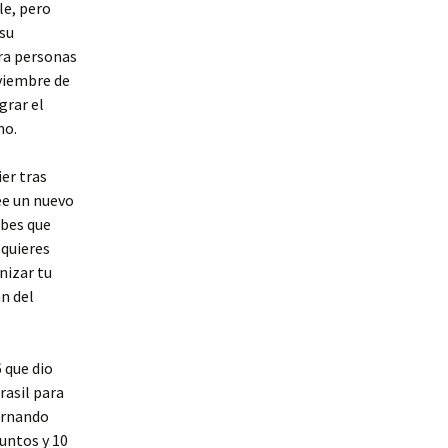
le, pero
 su
ara personas
oviembre de
grar el
no.
ier tras
ee un nuevo
ubes que
 quieres
nizar tu
án del
 que dio
rasil para
Fernando
puntos y 10