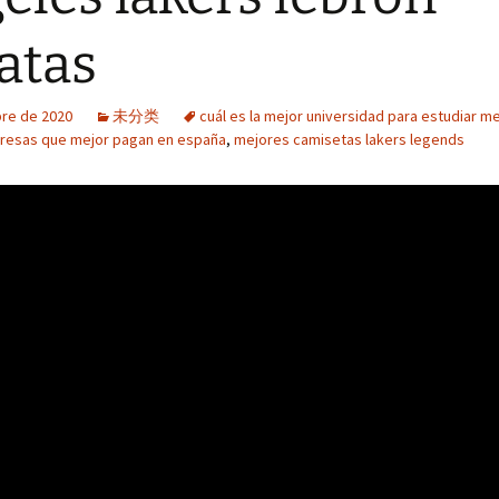
atas
bre de 2020
未分类
cuál es la mejor universidad para estudiar m
resas que mejor pagan en españa
,
mejores camisetas lakers legends