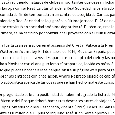
. Está recibiendo halagos de clubes importantes que desean fichar
or Europa con su Real. La plantilla de la Real Sociedad ha celebrado
 comida de fin de temporada en un centro de acogida de Cáritas p
Valencia y Real Sociedad se la jugarán la última jornada. El 25 de n
ub se convirtió en sociedad anónima deportiva (S. El técnico, tras lo
rimera, se ha decidido por continuar el proyecto con el club ilicita
ha fue la gran sensación en el ascenso del Crystal Palace a la Prem
 Watford en Wembley. El 1 de marzo de 2016, Movistar España pos
 todo», en el que esta vez desaparece el concepto del cielo y las n
ba a Movistar con el antiguo lema «Compartida, la vida es más». Si
lo que puedes hacer en este parque, visita su página web para orga
mprar las entradas con antelación. Álvaro Negredo ejerció de capit
izo autocrítica acerca de las cosas que se han hecho mal este curso.
er preguntado sobre la posibilidad de haber integrado la lista de 26
 Vicente del Bosque deberá hacer tres descartes antes de viajar a B
 Copa Confederaciones. Castañeda, Vicente (1997). La actual San 
ante el II milenio a. El puertorriqueño José Juan Barea aportó 15 