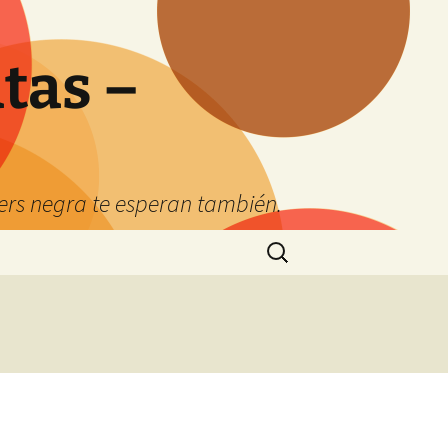
tas –
kers negra te esperan también.
Buscar: