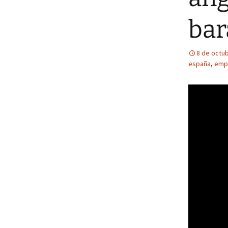
bar
8 de octu
españa
,
emp