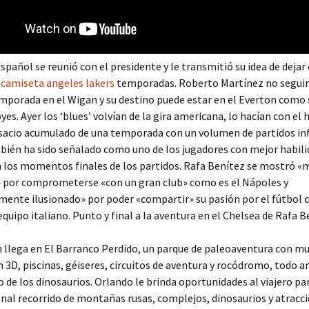
español se reunió con el presidente y le transmitió su idea de dejar
o
camiseta angeles lakers
temporadas. Roberto Martínez no seguir
porada en el Wigan y su destino puede estar en el Everton como 
es. Ayer los ‘blues’ volvían de la gira americana, lo hacían con el 
nsacio acumulado de una temporada con un volumen de partidos inf
ién ha sido señalado como uno de los jugadores con mejor habili
 los momentos finales de los partidos. Rafa Benítez se mostró «
» por comprometerse «con un gran club» como es el Nápoles y
nte ilusionado» por poder «compartir» su pasión por el fútbol c
 equipo italiano. Punto y final a la aventura en el Chelsea de Rafa B
n llega en El Barranco Perdido, un parque de paleoaventura con m
n 3D, piscinas, géiseres, circuitos de aventura y rocódromo, todo
 de los dinosaurios. Orlando le brinda oportunidades al viajero pa
nal recorrido de montañas rusas, complejos, dinosaurios y atracci