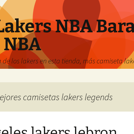
Lakers NBA Bara
s NBA
 de los lakers en esta tienda, más camiseta la
mejores camisetas lakers legends
eles lakers lebron