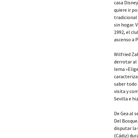
casa Disney
quiere ir p
tradicional
sin hogar. 
1992, el cl
ascenso a P
Wilfried Za
derrotar al
lema «Elige
caracteriza
saber todo 
visita y co
Sevilla e h
De Gea al s
Del Bosque.
disputar la
(Cádiz) dur